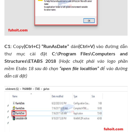
C1:
Copy
(Ctrl+C)
“RunAsDate”
dán
(Ctrl+V)
vào đường dẫn
thư mục cài đặt
C:\Program Files\Computers and
Structures\ETABS 2018
(Hoặc chuột phải vào logo phần
mềm Etabs 18 sau đó chọn
“open file localtion”
để vào đường
dẫn cài đặt)