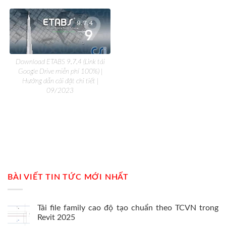
Download ETABS 9.7.4 (Link tải
Google Drive miễn phí 100%) |
Hướng dẫn cài đặt chi tiết |
09/2023
BÀI VIẾT TIN TỨC MỚI NHẤT
Tải file family cao độ tạo chuẩn theo TCVN trong
Revit 2025