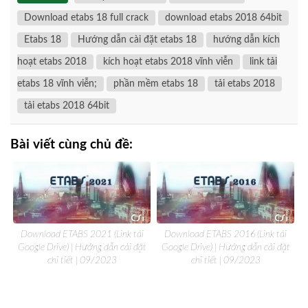
Download etabs 18 full crack
download etabs 2018 64bit
Etabs 18
Hướng dẫn cài đặt etabs 18
hướng dẫn kích
hoạt etabs 2018
kích hoạt etabs 2018 vĩnh viễn
link tải
etabs 18 vĩnh viễn;
phần mềm etabs 18
tải etabs 2018
tải etabs 2018 64bit
Bài viết cùng chủ đề:
Download ETABS 2021 (Link tải
Download ETABS 2016 (Link tải
Google Drive) | Hướng dẫn cài đặt
Google Drive) | Hướng dẫn cài đặt
chi tiết | 09/2023
chi tiết | 09/2023