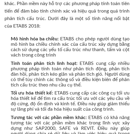
khác. Phần mềm này hỗ trợ các phương pháp tính toán tiên
tiến để đảm bảo tính chính xác và hiệu quả trong quá trình
phân tích cấu trúc. Dưới đây là một số tính năng nổi bật
của ETABS 2018:
Mô hình hóa ba chiều:
ETABS cho phép người dùng tạo
mô hình ba chiều chính xác của cấu trúc xây dựng bằng
cách sử dụng các yếu tố cấu trúc như thanh, tấm và cột
vách trong công trình
Tính toán phân tích linh hoạt:
ETABS cung cấp nhiều
phương pháp tính toán như phân tích động, phân tích
đàn hồi, phân tích kéo giãn và phân tích gió. Người dùng
có thể tùy chỉnh các thông số và điều kiện biên để phân
tích cấu trúc theo nhu cầu cụ thể.
Tối ưu hóa thiết kế:
ETABS cung cấp các công cụ tối ưu
hóa thiết kế để tìm ra cấu trúc tối ưu với các yêu cầu về
độ cứng, độ ổn định và kinh tế. Điều này giúp giảm thiểu
sự lãng phí và tối đa hóa hiệu suất của công trình.
Tương tác với các phần mềm khác:
ETABS có khả năng
tương tác với các phần mềm khác trong lĩnh vực xây
dựng như SAP2000, SAFE và REVIT. Điều này giúp
người dùng chia sẻ dữ liệu và làm việc hiệu quả trong