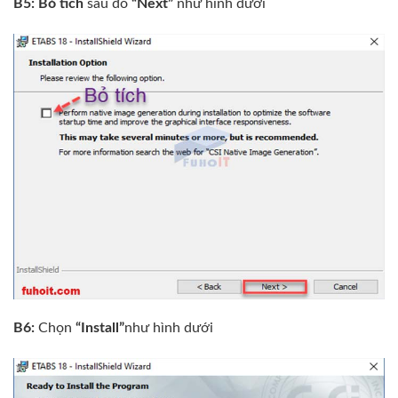
B5: Bỏ tích
sau đó
“Next”
như hình dưới
B6:
Chọn
“Install”
như hình dưới