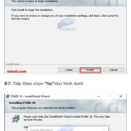
B7:
Tiếp theo chọn
“No”
như hình dưới