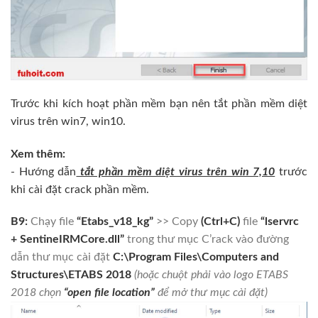
Trước khi kích hoạt phần mềm bạn nên tắt phần mềm diệt
virus trên win7, win10.
Xem thêm:
- Hướng dẫn
tắt phần mềm diệt virus trên win 7,10
trước
khi cài đặt crack phần mềm.
B9:
Chạy file
“Etabs_v18_kg”
>> Copy
(Ctrl+C)
file
“lservrc
+ SentineIRMCore.dll”
trong thư mục C’rack vào đường
dẫn thư mục cài đặt
C:\Program Files\Computers and
Structures\ETABS 2018
(hoặc chuột phải vào logo ETABS
2018 chọn
“open file location”
để mở thư mục cài đặt)