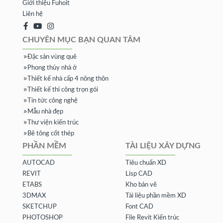
Giới thiệu Fuhoit
Liên hệ
CHUYÊN MỤC BẠN QUAN TÂM
Đặc sản vùng quê
Phong thủy nhà ở
Thiết kế nhà cấp 4 nông thôn
Thiết kế thi công trọn gói
Tin tức công nghệ
Mẫu nhà đẹp
Thư viện kiến trúc
Bê tông cốt thép
PHẦN MỀM
TÀI LIỆU XÂY DỰNG
AUTOCAD
Tiêu chuẩn XD
REVIT
Lisp CAD
ETABS
Kho bản vẽ
3DMAX
Tài liệu phần mềm XD
SKETCHUP
Font CAD
PHOTOSHOP
File Revit Kiến trúc