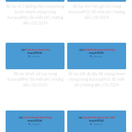
Tải lisp vẽ 2 đường chéo trong khung
Tải lisp vẽ kí hiệu ghi chú trong
bo kín nhanh chóng trong
Autocad(95) | Tải miễn phí | Hướng
Autocad(96) | Tải miễn phí | Hướng
dẫn | 05/2024
dẫn | 05/2024
Tải lisp vẽ nét cắt cọc trong
Tải lisp biết độ dày đối tượng nhanh
Autocad(94) | Tải miễn phí | Hướng
chóng trong Autocad(93) | Tải miễn
dẫn | 05/2024
phí | Hướng dẫn | 05/2024