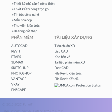
Thiết kế nhà cấp 4 nông thôn
Thiết kế thi công trọn gói
Tin tức công nghệ
Mẫu nhà đẹp
Thư viện kiến trúc
Bê tông cốt thép
PHẦN MỀM
TÀI LIỆU XÂY DỰNG
AUTOCAD
Tiêu chuẩn XD
REVIT
Lisp CAD
ETABS
Kho bản vẽ
3DMAX
Tài liệu phần mềm XD
SKETCHUP
Font CAD
PHOTOSHOP
File Revit Kiến trúc
VANTAGE
File Revit Kết cấu
VRAY
ENSCAPE
© (2012-2025) FuhoIT
Email: info@fuhoit.vn | Hotline: 0967.902.905