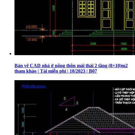
Bản vẽ CAD nhà ở nông thôn mái thái 2 tầng (8×10)m2
tham khảo | Tải miễn phí | 10/2023 | B07