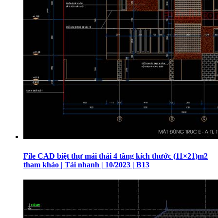
File CAD biệt thự mái thái 4 tầng kích thước (11×21)m2
tham khảo | Tải nhanh | 10/2023 | B13