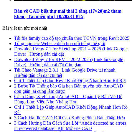
Bản vẽ CAD biệt thự mái thái 3 tầng (17×20)m2 tham
khảo | Tải miễn phí | 10/2023 | B15
Bài viết tin tức mới nhất
Tải file family cao độ tạo chuẩn theo TCVN trong Revit 2025
Tổng hợp các Website diễn họa nổi tiếng thế giới
Download Vray 7.1 for Sketchup 2021 – 2025 (Link Google
Drive) | Hướng dẫn cài đặt
Download Vray 7 for REVIT 2022-2025 (Link tải Google
Drive) | Hướng dẫn cài đặt đơn giản
Tải Chao Vantage 2.8.1 | Link Google Drive tải nhanh |
Hướng dẫn cài đặt chi tiết
Chỉ 1 Thiết Lập Giúp Revit Khởi Động Nhanh Hơn Rõ Rệt
2 Bước Tắt Thông báo Gia hạn Bản quyền trên AutoCAD
đơn giản, ai cũng làm được
Cách Dùng Xref Trong AutoCAD – Quản Lý Bản Vẽ Dễ
Dàng, Làm Việc Nhẹ Nhàng Hơn
Chỉ 1 Thiết Lập Giúp AutoCAD Khởi Động Nhanh Hơn Rõ
Rệt
3 Cách Hạ file CAD Đời Cao Xuống Phiên Bản Thấp Hơn
3 Cách Hướng Dẫn Cách Sửa Lỗi “Audit detected no errors
in recovered database” Khi Mở File CAD