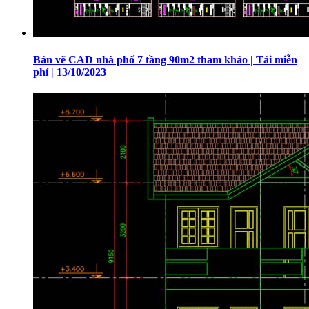
Bản vẽ CAD nhà phố 7 tầng 90m2 tham khảo | Tải miễn
phí | 13/10/2023