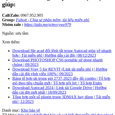
giúp:
Call/Zalo:
0967.952.905
Group:
Fuhoit - Chia sẻ phần mềm, tài liệu miễn phí
Nhóm zalo :
https://zalo.me/g/mvcywe979
Nguồn: sưu tầm
Xem thêm:
Download file acad đổi lệnh tắt trong Autocad giúp vẽ nhanh
hơn | Tải miễn phí | Hướng dẫn cài đặt | 08/12/2023
Download PHOTOSHOP CS6 portable sử dụng nhanh
chóng | 09/2023
Download Vray 5 for REVIT (Link tải miễn phí ) | Hướng
dẫn cài đặt vĩnh viễn 100% | 09/2023
Bảng tổ hợp tải trọng gió 2737-2023 đầy đủ combo | Tổ hợp
gió theo tiêu chuẩn mới | Tổ hợp nội lực | Tổ hợp Etabs
Download Autocad 2024 | Link tải Google Drive | Hướng
dẫn cài đặt mới nhất | 18/09/2023
Tổng hợp một số plugin trong 3DMAX hay dùng | Tải miễn
phí | 12/2023
Danh mục:
Kho bản vẽ
Từ khóa:
bản vẽ cad biệt thự
bản vẽ cad biệt thự miễn phí
download