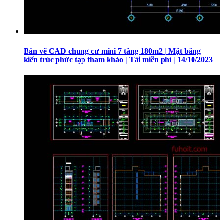
Bản vẽ CAD chung cư mini 7 tầng 180m2 | Mặt bằng
kiến trúc phức tạp tham khảo | Tải miễn phí | 14/10/2023