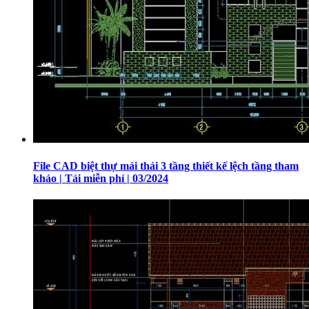
File CAD biệt thự mái thái 3 tầng thiết kế lệch tầng tham
khảo | Tải miễn phí | 03/2024