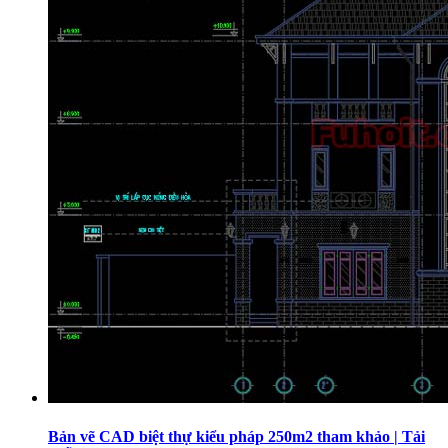
Bản vẽ CAD biệt thự kiểu pháp 250m2 tham khảo | Tải