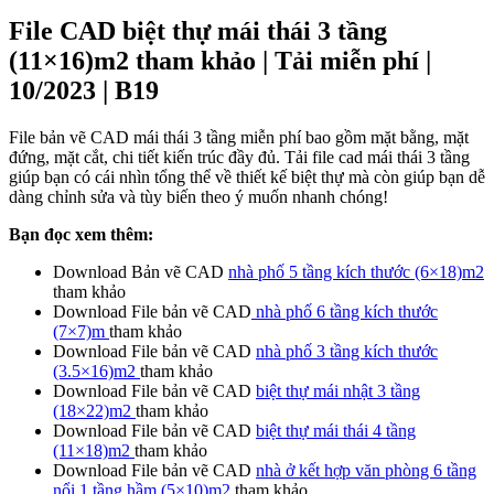
File CAD biệt thự mái thái 3 tầng
(11×16)m2 tham khảo | Tải miễn phí |
10/2023 | B19
File bản vẽ CAD mái thái 3 tầng miễn phí bao gồm mặt bằng, mặt
đứng, mặt cắt, chi tiết kiến trúc đầy đủ. Tải file cad mái thái 3 tầng
giúp bạn có cái nhìn tổng thể về thiết kế biệt thự mà còn giúp bạn dễ
dàng chỉnh sửa và tùy biến theo ý muốn nhanh chóng!
Bạn đọc xem thêm:
Download Bản vẽ CAD
nhà phố 5 tầng kích thước (6×18)m2
tham khảo
Download File bản vẽ CAD
nhà phố 6 tầng kích thước
(7×7)m
tham khảo
Download File bản vẽ CAD
nhà phố 3 tầng kích thước
(3.5×16)m2
tham khảo
Download File bản vẽ CAD
biệt thự mái nhật 3 tầng
(18×22)m2
tham khảo
Download File bản vẽ CAD
biệt thự mái thái 4 tầng
(11×18)m2
tham khảo
Download File bản vẽ CAD
nhà ở kết hợp văn phòng 6 tầng
nổi 1 tầng hầm (5×10)m2
tham khảo