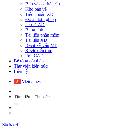
Bản vẽ cad kết cấu
Kho bản vẽ
Tiêu chuẩn XD
Đồ án tốt nghiệp
Lisp CAD
Bảng tính
Tài liệu phần mềm
Tài liệu XD
Revit kết cấu,ME
Revit kiến trúc
FontCAD
Bê tông cốt thép
Thư viện kiến trúc
Liên hệ
Vietnamese
▼
Tìm kiếm:
Kho bản vẽ