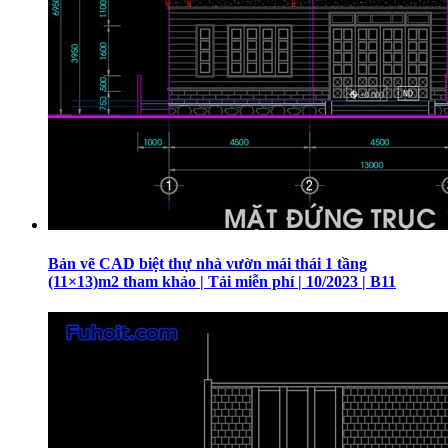
Bản vẽ CAD biệt thự nhà vườn mái thái 1 tầng
(11×13)m2 tham khảo | Tải miễn phí | 10/2023 | B11