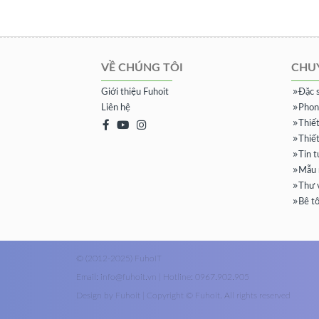
VỀ CHÚNG TÔI
CHU
Giới thiệu Fuhoit
Đặc 
Liên hệ
Phon
Thiế
Thiết
Tin 
Mẫu 
Thư v
Bê t
© (2012-2025) FuhoIT
Email: info@fuhoit.vn | Hotline: 0967.902.905
Design by Fuhoit | Copyright © Fuhoit. All rights reserved