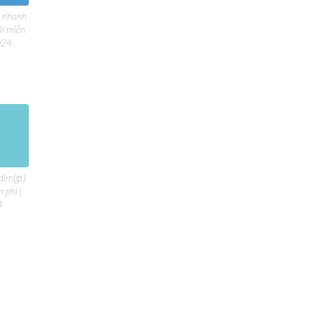
ng nhanh
ải miễn
024
dim(gt)
 phí |
4