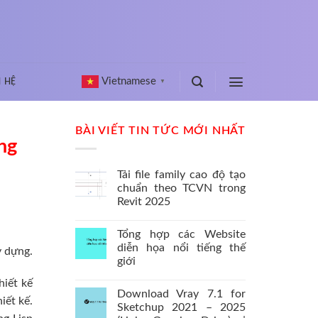
Vietnamese
N HỆ
▼
BÀI VIẾT TIN TỨC MỚI NHẤT
ớng
Tải file family cao độ tạo
chuẩn theo TCVN trong
Revit 2025
Tổng hợp các Website
diễn họa nổi tiếng thế
y dựng.
giới
hiết kế
Download Vray 7.1 for
iết kế.
Sketchup 2021 – 2025