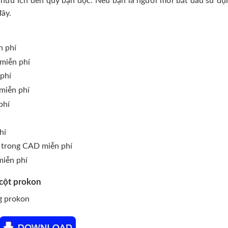
 hữu ích đến quý bạn đọc. Nếu bạn là người mới bắt đầu sử dụ
đây.
 phí
miễn phí
phí
miễn phí
phí
hí
trong CAD miễn phí
iễn phí
 cột prokon
ng prokon