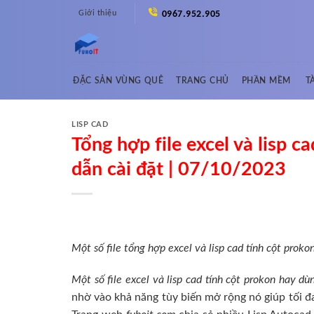
Skip
Giới thiệu
0967.952.905
to
content
ĐẶC SẢN VÙNG QUÊ
TRANG CHỦ
PHẦN MỀM
T
LISP CAD
Tổng hợp file excel và lisp c
dẫn cài đặt | 07/10/2023
Một số file tổng hợp excel và lisp cad tính cột proko
Một số file excel và lisp cad tính cột prokon hay dù
nhờ vào khả năng tùy biến mở rộng nó giúp tối đa