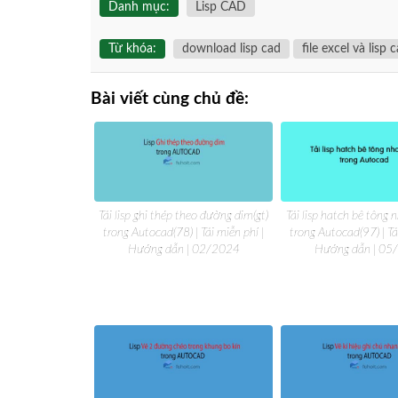
Danh mục:
Lisp CAD
Từ khóa:
download lisp cad
file excel và lisp
Bài viết cùng chủ đề:
Tải lisp ghi thép theo đường dim(gt)
Tải lisp hatch bê tông
trong Autocad(78) | Tải miễn phí |
trong Autocad(97) | Tả
Hướng dẫn | 02/2024
Hướng dẫn | 05