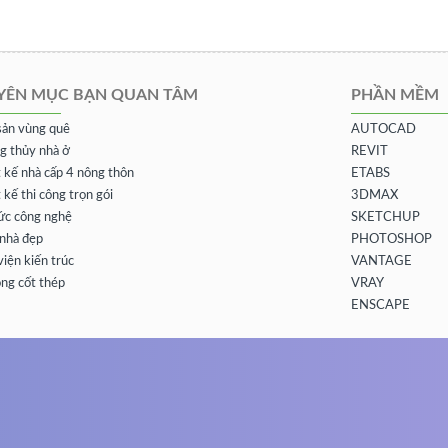
YÊN MỤC BẠN QUAN TÂM
PHẦN MỀM
sản vùng quê
AUTOCAD
g thủy nhà ở
REVIT
t kế nhà cấp 4 nông thôn
ETABS
 kế thi công trọn gói
3DMAX
tức công nghệ
SKETCHUP
nhà đẹp
PHOTOSHOP
iện kiến trúc
VANTAGE
ông cốt thép
VRAY
ENSCAPE