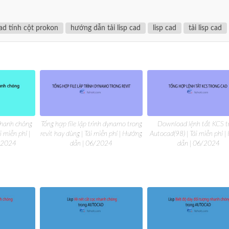
 cad tính cột prokon
hướng dẫn tải lisp cad
lisp cad
tải lisp cad
 nhanh chóng
Tổng hợp file lập trình dynamo trong
Download lệnh tắt KCS t
i miễn phí |
revit hay dùng | Tải miễn phí | Hướng
Autocad(98) | Tải miễn phí 
/2024
dẫn | 06/2024
dẫn | 06/2024