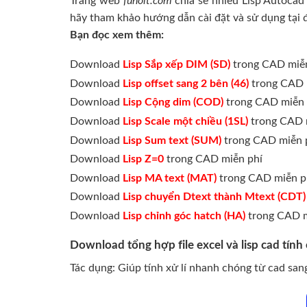
Trang web
fuhoit.com
chia sẻ nhiều Lisp Autocad
hãy tham khảo hướng dẫn cài đặt và sử dụng tại 
Bạn đọc xem thêm:
Download
Lisp Sắp xếp DIM (SD)
trong CAD miễn
Download
Lisp offset sang 2 bên (46)
trong CAD 
Download
Lisp Cộng dim (COD)
trong CAD miễn 
Download
Lisp Scale một chiều (1SL)
trong CAD 
Download
Lisp Sum text (SUM)
trong CAD miễn 
Download
Lisp Z=0
trong CAD miễn phí
Download
Lisp MA text (MAT)
trong CAD miễn p
Download
Lisp chuyển Dtext thành Mtext (CDT)
Download
Lisp chỉnh góc hatch (HA)
trong CAD m
Download tổng hợp file excel và lisp cad tính
Tác dụng: Giúp tính xử lí nhanh chóng từ cad sa