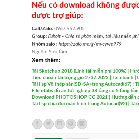
Nếu có download không được c
được trợ giúp:
Call/Zalo:
0967.952.905
Group:
Fuhoit - Chia sẻ phần mềm, tài liệu miễn ph
Nhóm zalo :
https://zalo.me/g/mvcywe979
Nguồn: Sưu tầm
Xem thêm:
Tải Sketchup 2018 (Link tải miễn phí 100%) | Hư
Tiêu chuẩn tải trọng gió 2737:2023 | Tải nhanh |
Tải lisp Vẽ thép sàn(SD-SA) trong Autocad(67) | T
File etabs đồ án tốt nghiệp 38 tầng có 5 tầng h
Download PHOTOSHOP CC 2021 | Hướng dẫn cài 
Tải lisp chia đôi màn hình trong Autocad(92) | Tả