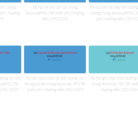
i chú trong
Tải lisp vẽ nét cắt cọc trong
Tải lisp biết độ dày đối tượ
 phí | Hướng
Autocad(94) | Tải miễn phí | Hướng
chóng trong Autocad(93) | T
24
dẫn | 05/2024
phí | Hướng dẫn | 05/2
tượng tại tâm
Tải lisp copy toàn bộ đối tượng vào
Tải lisp ghi thép theo đường 
d(91) | Tải
khung bo kín trong Autocad_90 | Tải
trong Autocad_78 | Tải miễn
 | 05/2024
miễn phí | Hướng dẫn | 05/2024
Hướng dẫn | 02/202