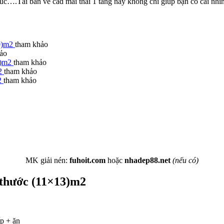
trúc….Tải bản vẽ cad mái thái 1 tầng này không chỉ giúp bạn có cái nhì
10)m2
tham khảo
ảo
21)m2
tham khảo
m2
tham khảo
m2
tham khảo
MK giải nén:
fuhoit.com
hoặc
nhadep88.net
(nếu có)
h thước (11×13)m2
p + ăn