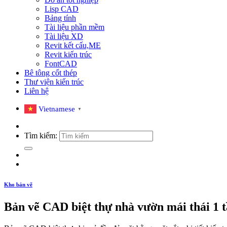
Lisp CAD
Bảng tính
Tài liệu phần mềm
Tài liệu XD
Revit kết cấu,ME
Revit kiến trúc
FontCAD
Bê tông cốt thép
Thư viện kiến trúc
Liên hệ
Vietnamese
▼
Tìm kiếm:
Kho bản vẽ
Bản vẽ CAD biệt thự nhà vườn mái thái 1 t