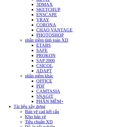
3DMAX
SKETCHUP
ENSCAPE
VRAY
CORONA
CHAO VANTAGE
PHOTOSHOP
phần mềm tính toán XD
ETABS
SAFE
PROKON
SAP 2000
CSICOL
ADAPT
phần mềm khác
OFFICE
PDF
CAMTASIA
SNAGIT
PHẦN MỀM+
Tài liệu xây dựng
Bản vẽ cad kết cấu
Kho bản vẽ
Tiêu chuẩn XD
Đồ án tốt nghiệp