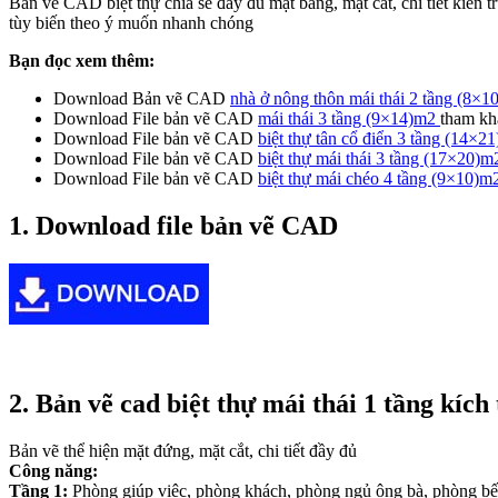
Bản vẽ CAD biệt thự chia sẻ đầy đủ mặt bằng, mặt cắt, chi tiết kiến 
tùy biến theo ý muốn nhanh chóng
Bạn đọc xem thêm:
Download Bản vẽ CAD
nhà ở nông thôn mái thái 2 tầng (8×
Download File bản vẽ CAD
mái thái 3 tầng (9×14)m2
tham kh
Download File bản vẽ CAD
biệt thự tân cổ điển 3 tầng (14×
Download File bản vẽ CAD
biệt thự mái thái 3 tầng (17×20)
Download File bản vẽ CAD
biệt thự mái chéo 4 tầng (9×10)
1. Download file bản vẽ CAD
2. Bản vẽ cad biệt thự mái thái 1 tầng kíc
Bản vẽ thể hiện mặt đứng, mặt cắt, chi tiết đầy đủ
Công năng:
Tầng 1:
Phòng giúp việc, phòng khách, phòng ngủ ông bà, phòng bế