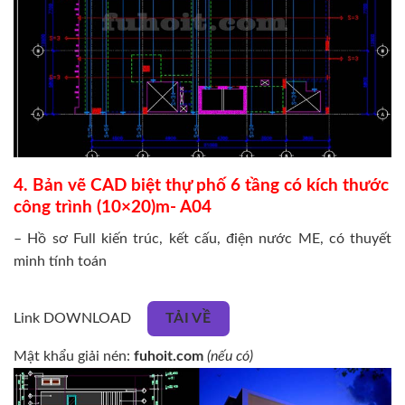
4. Bản vẽ CAD biệt thự phố 6 tầng có kích thước
công trình (10×20)m- A04
– Hồ sơ Full kiến trúc, kết cấu, điện nước ME, có thuyết
minh tính toán
Link DOWNLOAD
TẢI VỀ
Mật khẩu giải nén:
fuhoit.com
(nếu có)