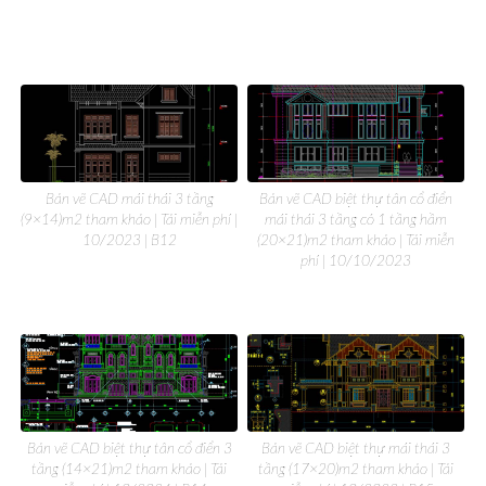
Bản vẽ CAD mái thái 3 tầng
Bản vẽ CAD biệt thự tân cổ điển
(9×14)m2 tham khảo | Tải miễn phí |
mái thái 3 tầng có 1 tầng hầm
10/2023 | B12
(20×21)m2 tham khảo | Tải miễn
phí | 10/10/2023
Bản vẽ CAD biệt thự tân cổ điển 3
Bản vẽ CAD biệt thự mái thái 3
tầng (14×21)m2 tham khảo | Tải
tầng (17×20)m2 tham khảo | Tải