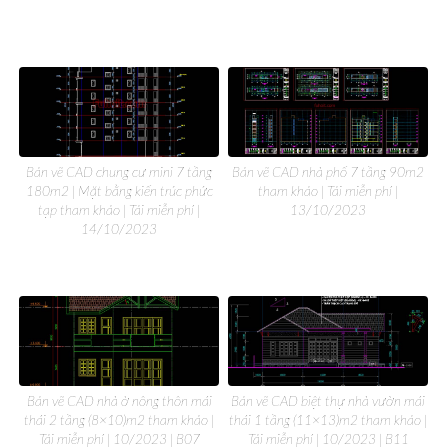
Bản vẽ CAD chung cư mini 7 tầng
Bản vẽ CAD nhà phố 7 tầng 90m2
180m2 | Mặt bằng kiến trúc phức
tham khảo | Tải miễn phí |
tạp tham khảo | Tải miễn phí |
13/10/2023
14/10/2023
Bản vẽ CAD nhà ở nông thôn mái
Bản vẽ CAD biệt thự nhà vườn mái
thái 2 tầng (8×10)m2 tham khảo |
thái 1 tầng (11×13)m2 tham khảo |
Tải miễn phí | 10/2023 | B07
Tải miễn phí | 10/2023 | B11