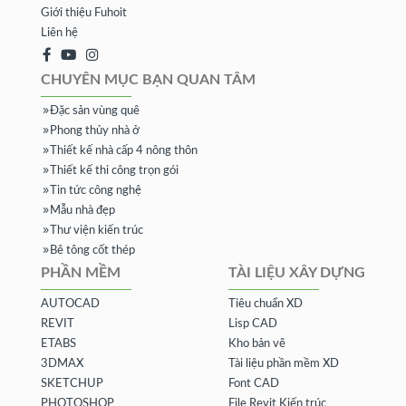
Giới thiệu Fuhoit
Liên hệ
CHUYÊN MỤC BẠN QUAN TÂM
Đặc sản vùng quê
Phong thủy nhà ở
Thiết kế nhà cấp 4 nông thôn
Thiết kế thi công trọn gói
Tin tức công nghệ
Mẫu nhà đẹp
Thư viện kiến trúc
Bê tông cốt thép
PHẦN MỀM
TÀI LIỆU XÂY DỰNG
AUTOCAD
Tiêu chuẩn XD
REVIT
Lisp CAD
ETABS
Kho bản vẽ
3DMAX
Tài liệu phần mềm XD
SKETCHUP
Font CAD
PHOTOSHOP
File Revit Kiến trúc