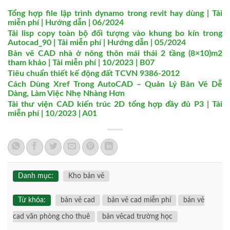
Tổng hợp file lập trình dynamo trong revit hay dùng | Tải
miễn phí | Hướng dẫn | 06/2024
Tải lisp copy toàn bộ đối tượng vào khung bo kín trong
Autocad_90 | Tải miễn phí | Hướng dẫn | 05/2024
Bản vẽ CAD nhà ở nông thôn mái thái 2 tầng (8×10)m2
tham khảo | Tải miễn phí | 10/2023 | B07
Tiêu chuẩn thiết kế động đất TCVN 9386-2012
Cách Dùng Xref Trong AutoCAD – Quản Lý Bản Vẽ Dễ
Dàng, Làm Việc Nhẹ Nhàng Hơn
Tải thư viện CAD kiến trúc 2D tổng hợp đầy đủ P3 | Tải
miễn phí | 10/2023 | A01
Danh mục:
Kho bản vẽ
Từ khóa:
bản vẽ cad
bản vẽ cad miễn phí
bản vẽ
cad văn phòng cho thuê
bản vẽcad trường học