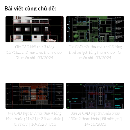
Bài viết cùng chủ đề:
File CAD biệt thự 3 tầng
File CAD biệt thự mái thái 3 tầng
(13×18.5)m2 mái chéo tham khảo |
thiết kế lệch tầng tham khảo | Tải
Tải miễn phí | 03/2024
miễn phí | 03/2024
File CAD biệt thự mái thái 4 tầng
Bản vẽ CAD biệt thự kiểu pháp
kích thước (11×21)m2 tham khảo |
250m2 tham khảo | Tải miễn phí |
Tải nhanh | 10/2023 | B13
14/10/2023