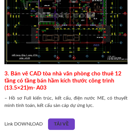
3. Bản vẽ CAD tòa nhà văn phòng cho thuê 12
tầng có tầng bán hầm kích thước công trình
(13.5×21)m- A03
– Hồ sơ Full kiến trúc, kết cấu, điện nước ME, có thuyết
minh tính toán, kết cấu sàn cáp dự ứng lực.
Link DOWNLOAD
TẢI VỀ