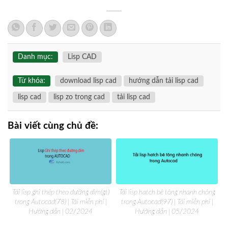
Danh mục:
Lisp CAD
Từ khóa:
download lisp cad
hướng dẫn tải lisp cad
lisp cad
lisp zo trong cad
tải lisp cad
Bài viết cùng chủ đề:
Tải lisp ghi thép theo đường dim(gt)
Tải lisp hatch bê tông nhanh chóng
trong Autocad(78) | Tải miễn phí |
trong Autocad(97) | Tải miễn phí |
Hướng dẫn | 02/2024
Hướng dẫn | 05/2024