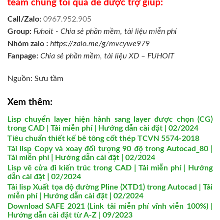
team chúng tôi qua để được trợ giúp:
Call/Zalo:
0967.952.905
Group:
Fuhoit - Chia sẻ phần mềm, tài liệu miễn phí
Nhóm zalo :
https://zalo.me/g/mvcywe979
Fanpage:
Chia sẻ phần mềm, tài liệu XD – FUHOIT
Nguồn: Sưu tầm
Xem thêm:
Lisp chuyển layer hiện hành sang layer được chọn (CG)
trong CAD | Tải miễn phí | Hướng dẫn cài đặt | 02/2024
Tiêu chuẩn thiết kế bê tông cốt thép TCVN 5574-2018
Tải lisp Copy và xoay đối tượng 90 độ trong Autocad_80 |
Tải miễn phí | Hướng dẫn cài đặt | 02/2024
Lisp vẽ cửa đi kiến trúc trong CAD | Tải miễn phí | Hướng
dẫn cài đặt | 02/2024
Tải lisp Xuất tọa độ đường Pline (XTD1) trong Autocad | Tải
miễn phí | Hướng dẫn cài đặt | 02/2024
Download SAFE 2021 (Link tải miễn phí vĩnh viễn 100%) |
Hướng dẫn cài đặt từ A-Z | 09/2023