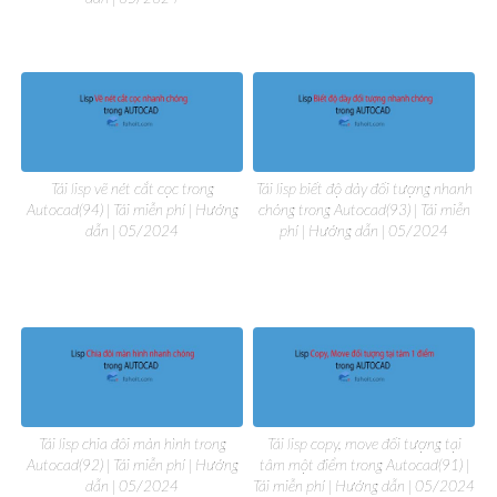
Tải lisp vẽ nét cắt cọc trong
Tải lisp biết độ dày đối tượng nhanh
Autocad(94) | Tải miễn phí | Hướng
chóng trong Autocad(93) | Tải miễn
dẫn | 05/2024
phí | Hướng dẫn | 05/2024
Tải lisp chia đôi màn hình trong
Tải lisp copy, move đối tượng tại
Autocad(92) | Tải miễn phí | Hướng
tâm một điểm trong Autocad(91) |
dẫn | 05/2024
Tải miễn phí | Hướng dẫn | 05/2024