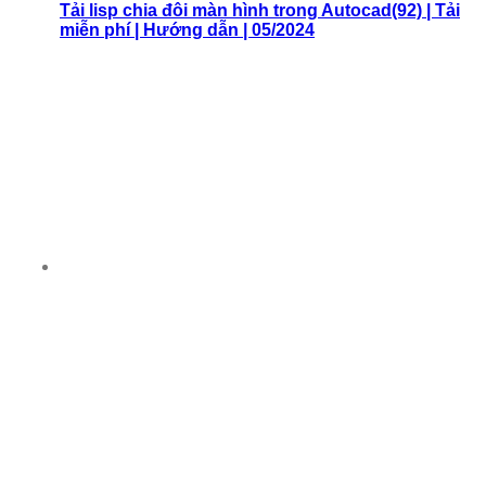
Tải lisp chia đôi màn hình trong Autocad(92) | Tải
miễn phí | Hướng dẫn | 05/2024