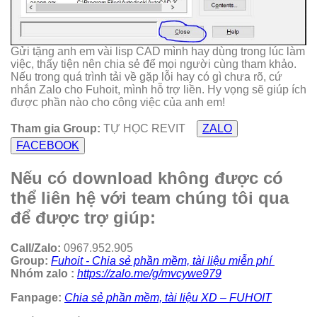
Gửi tặng anh em vài lisp CAD mình hay dùng trong lúc làm
việc, thấy tiện nên chia sẻ để mọi người cùng tham khảo.
Nếu trong quá trình tải về gặp lỗi hay có gì chưa rõ, cứ
nhắn Zalo cho Fuhoit, mình hỗ trợ liền. Hy vọng sẽ giúp ích
được phần nào cho công việc của anh em!
Tham gia Group:
TỰ HỌC REVIT
ZALO
FACEBOOK
Nếu có download không được có
thể liên hệ với team chúng tôi qua
để được trợ giúp:
Call/Zalo:
0967.952.905
Group:
Fuhoit - Chia sẻ phần mềm, tài liệu miễn phí
Nhóm zalo :
https://zalo.me/g/mvcywe979
Fanpage:
Chia sẻ phần mềm, tài liệu XD – FUHOIT