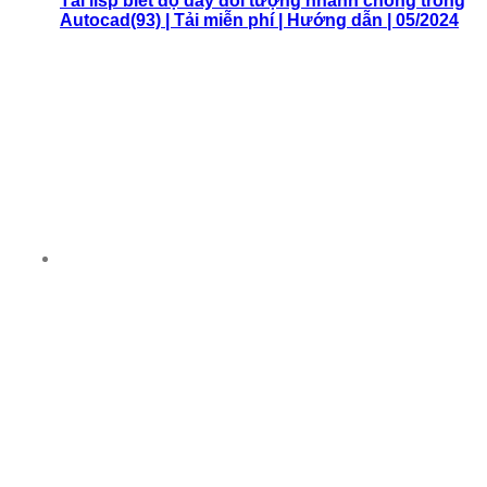
Tải lisp biết độ dày đối tượng nhanh chóng trong
Autocad(93) | Tải miễn phí | Hướng dẫn | 05/2024