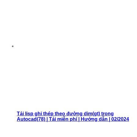
Tải lisp ghi thép theo đường dim(gt) trong
Autocad(78) | Tải miễn phí | Hướng dẫn | 02/2024