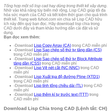
Tổng hợp một số lisp cad hay dùng trong thiết kế xây dựng
.
Nhờ vào khả năng tùy biến mở rộng, Lisp CAD giúp tối đa
hóa sức mạnh của CAD và tiết kiệm thời gian cho quá trình
thiết kế. Trang web
fuhoit.com
xin chia sẻ Lisp CAD hữu
ích này đến quý bạn đọc. Hãy download lisp chia trong
CAD dưới đây và tham khảo hướng dẫn cài đặt và sử
dụng.
Bạn đọc xem thêm:
-Download
Lisp Copy Array (CA)
trong CAD miễn phí
-Download
Lisp Sao chép số thứ tự tăng dần (CS)
trong CAD miễn phí
-Download
Lisp Sao chép số thứ tự Block Attribute
tăng dần (CSS)
trong CAD miễn phí
-Download
Lisp Vẽ nét cắt (NC-NNC)
trong CAD
miễn phí
-Download
Lisp Xuất tọa độ đường Pline (XTD1)
trong CAD miễn phí
-Download
Lisp tính tổng chiều dài (TL)
trong CAD
miễn phí
-Download
Lisp thêm kí tự trước text (TTT)
trong
CAD miễn phí
Download Lisp Chia trong CAD (Lệnh tắt: CH)