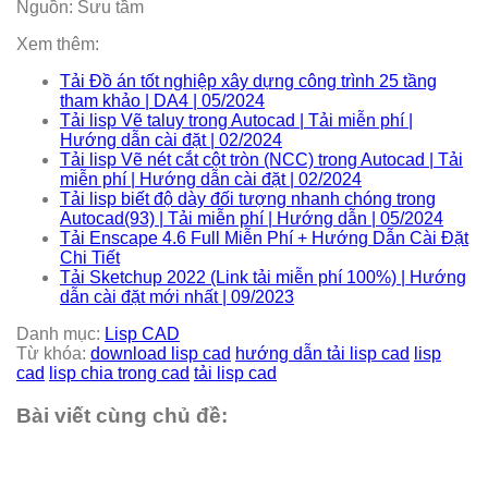
Nguồn: Sưu tầm
Xem thêm:
Tải Đồ án tốt nghiệp xây dựng công trình 25 tầng
tham khảo | DA4 | 05/2024
Tải lisp Vẽ taluy trong Autocad | Tải miễn phí |
Hướng dẫn cài đặt | 02/2024
Tải lisp Vẽ nét cắt cột tròn (NCC) trong Autocad | Tải
miễn phí | Hướng dẫn cài đặt | 02/2024
Tải lisp biết độ dày đối tượng nhanh chóng trong
Autocad(93) | Tải miễn phí | Hướng dẫn | 05/2024
Tải Enscape 4.6 Full Miễn Phí + Hướng Dẫn Cài Đặt
Chi Tiết
Tải Sketchup 2022 (Link tải miễn phí 100%) | Hướng
dẫn cài đặt mới nhất | 09/2023
Danh mục:
Lisp CAD
Từ khóa:
download lisp cad
hướng dẫn tải lisp cad
lisp
cad
lisp chia trong cad
tải lisp cad
Bài viết cùng chủ đề: