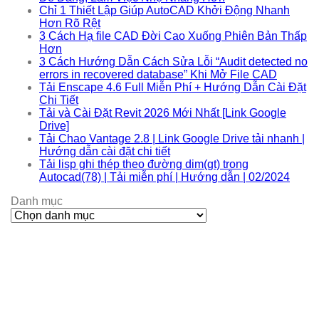
Chỉ 1 Thiết Lập Giúp AutoCAD Khởi Động Nhanh
Hơn Rõ Rệt
3 Cách Hạ file CAD Đời Cao Xuống Phiên Bản Thấp
Hơn
3 Cách Hướng Dẫn Cách Sửa Lỗi “Audit detected no
errors in recovered database” Khi Mở File CAD
Tải Enscape 4.6 Full Miễn Phí + Hướng Dẫn Cài Đặt
Chi Tiết
Tải và Cài Đặt Revit 2026 Mới Nhất [Link Google
Drive]
Tải Chao Vantage 2.8 | Link Google Drive tải nhanh |
Hướng dẫn cài đặt chi tiết
Tải lisp ghi thép theo đường dim(gt) trong
Autocad(78) | Tải miễn phí | Hướng dẫn | 02/2024
Danh mục
Danh
mục