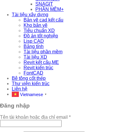
SNAGIT
PHẦN MỀM+
Tài liệu xây dựng
Bản vẽ cad kết cấu
Kho bản vẽ
Tiêu chuẩn XD
Đồ án tốt nghiệp
Lisp CAD
Bảng tính
Tài liệu phần mềm
Tài liệu XD
Revit kết cấu,ME
Revit kiến trúc
FontCAD
Bê tông cốt thép
Thư viện kiến trúc
Liên hệ
Vietnamese
▼
Đăng nhập
Tên tài khoản hoặc địa chỉ email
*