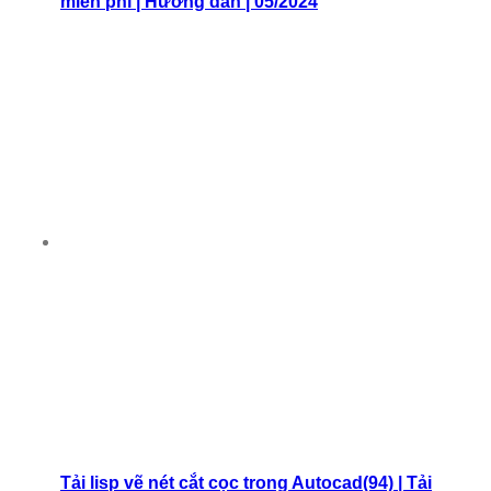
miễn phí | Hướng dẫn | 05/2024
Tải lisp vẽ nét cắt cọc trong Autocad(94) | Tải