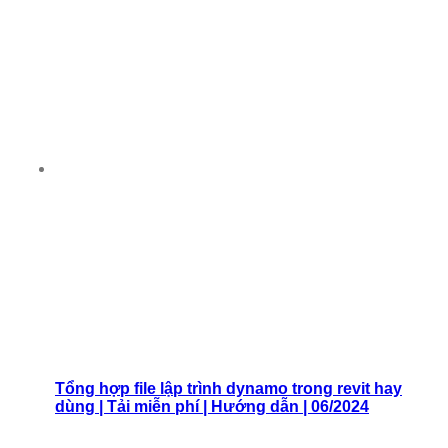
Tổng hợp file lập trình dynamo trong revit hay
dùng | Tải miễn phí | Hướng dẫn | 06/2024