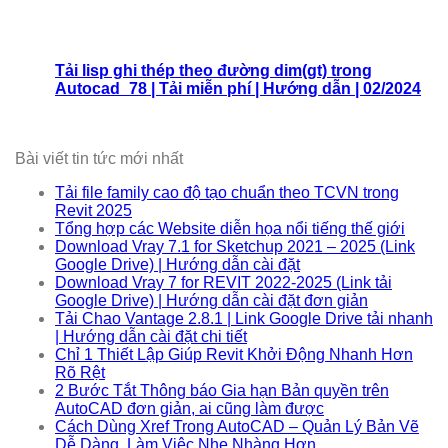
Tải lisp ghi thép theo đường dim(gt) trong
Autocad_78 | Tải miễn phí | Hướng dẫn | 02/2024
Bài viết tin tức mới nhất
Tải file family cao độ tạo chuẩn theo TCVN trong
Revit 2025
Tổng hợp các Website diễn họa nổi tiếng thế giới
Download Vray 7.1 for Sketchup 2021 – 2025 (Link
Google Drive) | Hướng dẫn cài đặt
Download Vray 7 for REVIT 2022-2025 (Link tải
Google Drive) | Hướng dẫn cài đặt đơn giản
Tải Chao Vantage 2.8.1 | Link Google Drive tải nhanh
| Hướng dẫn cài đặt chi tiết
Chỉ 1 Thiết Lập Giúp Revit Khởi Động Nhanh Hơn
Rõ Rệt
2 Bước Tắt Thông báo Gia hạn Bản quyền trên
AutoCAD đơn giản, ai cũng làm được
Cách Dùng Xref Trong AutoCAD – Quản Lý Bản Vẽ
Dễ Dàng, Làm Việc Nhẹ Nhàng Hơn