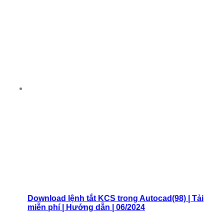
Download lệnh tắt KCS trong Autocad(98) | Tải
miễn phí | Hướng dẫn | 06/2024