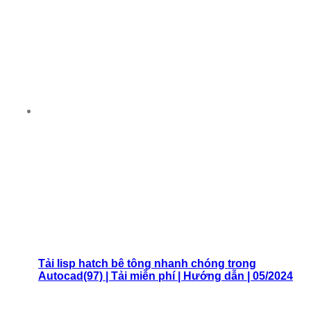
Tải lisp hatch bê tông nhanh chóng trong
Autocad(97) | Tải miễn phí | Hướng dẫn | 05/2024