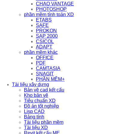
CHAO VANTAGE
PHOTOSHOP
phần mềm tính toán XD
ETABS
SAFE
PROKON
SAP 2000
CSICOL
ADAPT
phần mềm khác
OFFICE
PDF
CAMTASIA
SNAGIT
PHẦN MỀM+
Tài liệu xây dựng
Bản vẽ cad kết cấu
Kho bản vẽ
Tiêu chuẩn XD
Đồ án tốt nghiệp
Lisp CAD
Bảng tính
Tài liệu phần mềm
Tài liệu XD
Revit kết cấu,ME