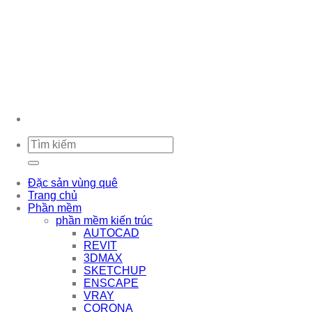
Tìm
kiếm:
Đặc sản vùng quê
Trang chủ
Phần mềm
phần mềm kiến trúc
AUTOCAD
REVIT
3DMAX
SKETCHUP
ENSCAPE
VRAY
CORONA