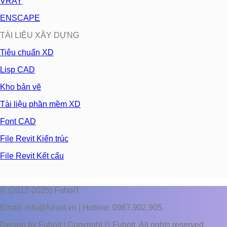
VRAY
ENSCAPE
TÀI LIỆU XÂY DỰNG
Tiêu chuẩn XD
Lisp CAD
Kho bản vẽ
Tài liệu phần mềm XD
Font CAD
File Revit Kiến trúc
File Revit Kết cấu
© (2012-2025) FuhoIT
Email: info@fuhoit.vn | Hotline: 0967.902.905
Design by Fuhoit | Copyright © Fuhoit. All rights reserved