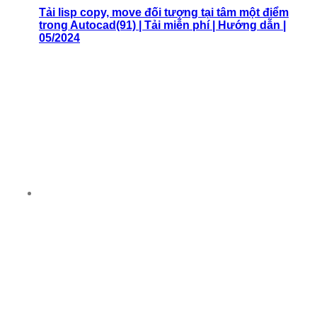
Tải lisp copy, move đối tượng tại tâm một điểm
trong Autocad(91) | Tải miễn phí | Hướng dẫn |
05/2024