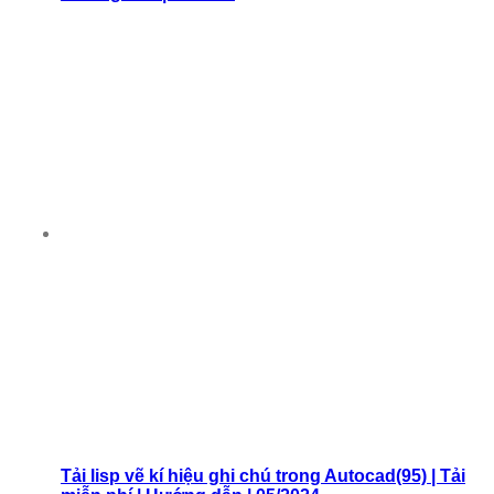
Tải lisp vẽ kí hiệu ghi chú trong Autocad(95) | Tải