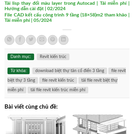
Tải lisp thay đổi màu layer trong Autocad | Tải miễn phí |
Hướng dẫn cài đặt | 02/2024
File CAD kết cấu công trình 9 tầng (18×58)m2 tham khảo |
Tải miễn phí | 05/2024
Danh mục:
Revit kiến trúc
Từ khóa:
download biệt thự tân cổ điển 3 tầng
file revit
biệt thự 3 tầng
file revit kiến trúc
tải file revit biệt thự
miễn phí
tải file revit kiến trúc miễn phí
Bài viết cùng chủ đề: