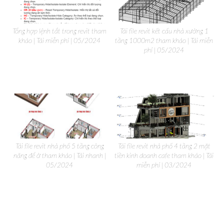
Tổng hợp lệnh tắt trong revit tham
Tải file revit kết cấu nhà xưởng 1
khảo | Tải miễn phí | 05/2024
tầng 1000m2 tham khảo | Tải miễn
phí | 05/2024
Tải file revit nhà phố 5 tầng công
Tải file revit nhà phố 4 tầng 2 mặt
năng để ở tham khảo | Tải nhanh |
tiền kinh doanh cafe tham khảo | Tải
05/2024
miễn phí | 03/2024