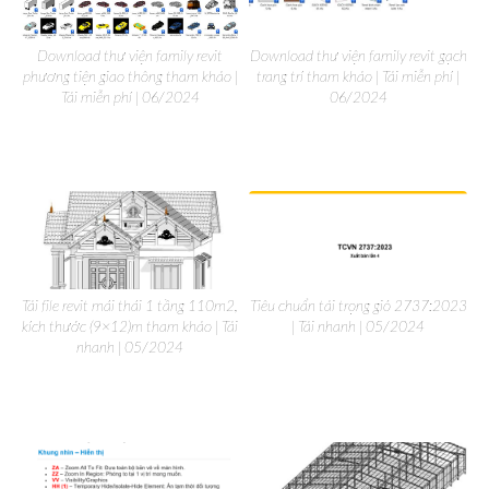
Download thư viện family revit
Download thư viện family revit gạch
phương tiện giao thông tham khảo |
trang trí tham khảo | Tải miễn phí |
Tải miễn phí | 06/2024
06/2024
Tải file revit mái thái 1 tầng 110m2,
Tiêu chuẩn tải trọng gió 2737:2023
kích thước (9×12)m tham khảo | Tải
| Tải nhanh | 05/2024
nhanh | 05/2024