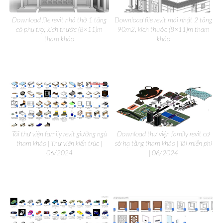
Download file revit nhà thờ 1 tầng
Download file revit mái nhật 2 tầng
có phụ trợ, kích thước (8×11)m
90m2, kích thước (8×11)m tham
tham khảo
khảo
Tải thư viện family revit giường ngủ
Download thư viện family revit cơ
tham khảo | Thư viện kiến trúc |
sở hạ tầng tham khảo | Tải miễn phí
06/2024
| 06/2024