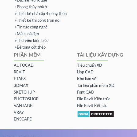
Đặc sản vùng quê
Phong thủy nhà ở
Thiết kế nhà cấp 4 nông thôn
Thiết kế thi công trọn gói
Tin tức công nghệ
Mẫu nhà đẹp
Thư viện kiến trúc
Bê tông cốt thép
PHẦN MỀM
TÀI LIỆU XÂY DỰNG
AUTOCAD
Tiêu chuẩn XD
REVIT
Lisp CAD
ETABS
Kho bản vẽ
3DMAX
Tài liệu phần mềm XD
SKETCHUP
Font CAD
PHOTOSHOP
File Revit Kiến trúc
VANTAGE
File Revit Kết cấu
VRAY
ENSCAPE