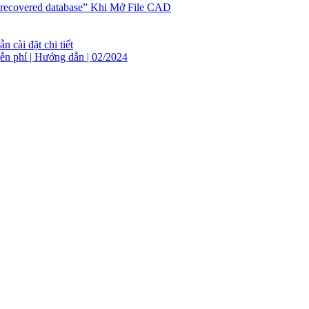
 recovered database” Khi Mở File CAD
 cài đặt chi tiết
iễn phí | Hướng dẫn | 02/2024