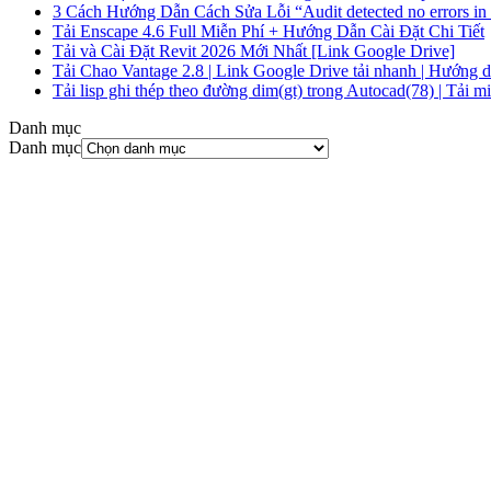
3 Cách Hướng Dẫn Cách Sửa Lỗi “Audit detected no errors in
Tải Enscape 4.6 Full Miễn Phí + Hướng Dẫn Cài Đặt Chi Tiết
Tải và Cài Đặt Revit 2026 Mới Nhất [Link Google Drive]
Tải Chao Vantage 2.8 | Link Google Drive tải nhanh | Hướng dẫn
Tải lisp ghi thép theo đường dim(gt) trong Autocad(78) | Tải m
Danh mục
Danh mục