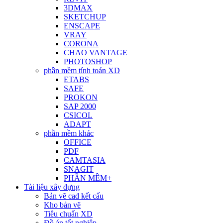
3DMAX
SKETCHUP
ENSCAPE
VRAY
CORONA
CHAO VANTAGE
PHOTOSHOP
phần mềm tính toán XD
ETABS
SAFE
PROKON
SAP 2000
CSICOL
ADAPT
phần mềm khác
OFFICE
PDF
CAMTASIA
SNAGIT
PHẦN MỀM+
Tài liệu xây dựng
Bản vẽ cad kết cấu
Kho bản vẽ
Tiêu chuẩn XD
Đồ án tốt nghiệp