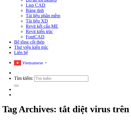
Lisp CAD
Bảng tính
Tài liệu phần mềm
Tài liệu XD
Revit kết cấu,ME
Revit kiến trúc
FontCAD
Bê tông cốt thép
Thư viện kiến trúc
Liên hệ
Vietnamese
▼
Tìm kiếm:
Tag Archives:
tắt diệt virus trên