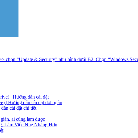
> chọn “Update & Security” như hình dưới B2: Chọn “Windows Securit
ive) | Hướng dẫn cài đặt
) | Hướng dẫn cài đặt đơn giản
ẫn cài đặt chi tiết
iản, ai cũng làm được
g, Làm Việc Nhẹ Nhàng Hơn
ệt