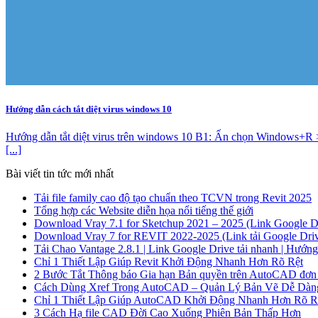
Hướng dẫn cách tắt diệt virus windows 10
Hướng dẫn tắt diệt virus trên windows 10 B1: Ấn chọn Windows+R >
[...]
Bài viết tin tức mới nhất
Tải file family cao độ tạo chuẩn theo TCVN trong Revit 2025
Tổng hợp các Website diễn họa nổi tiếng thế giới
Download Vray 7.1 for Sketchup 2021 – 2025 (Link Google Dr
Download Vray 7 for REVIT 2022-2025 (Link tải Google Drive
Tải Chao Vantage 2.8.1 | Link Google Drive tải nhanh | Hướng d
Chỉ 1 Thiết Lập Giúp Revit Khởi Động Nhanh Hơn Rõ Rệt
2 Bước Tắt Thông báo Gia hạn Bản quyền trên AutoCAD đơn g
Cách Dùng Xref Trong AutoCAD – Quản Lý Bản Vẽ Dễ Dàn
Chỉ 1 Thiết Lập Giúp AutoCAD Khởi Động Nhanh Hơn Rõ R
3 Cách Hạ file CAD Đời Cao Xuống Phiên Bản Thấp Hơn