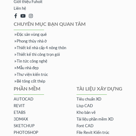
Giới thiệu Fuhoit
Liên hệ
CHUYÊN MỤC BẠN QUAN TÂM
Đặc sản vùng quê
Phong thủy nhà ở
Thiết kế nhà cấp 4 nông thôn
Thiết kế thi công trọn gói
Tin tức công nghệ
Mẫu nhà đẹp
Thư viện kiến trúc
Bê tông cốt thép
PHẦN MỀM
TÀI LIỆU XÂY DỰNG
AUTOCAD
Tiêu chuẩn XD
REVIT
Lisp CAD
ETABS
Kho bản vẽ
3DMAX
Tài liệu phần mềm XD
SKETCHUP
Font CAD
PHOTOSHOP
File Revit Kiến trúc