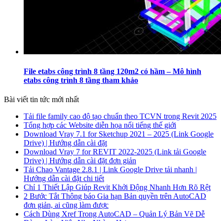
File etabs công trình 8 tầng 120m2 có hầm – Mô hình
etabs công trình 8 tầng tham khảo
Bài viết tin tức mới nhất
Tải file family cao độ tạo chuẩn theo TCVN trong Revit 2025
Tổng hợp các Website diễn họa nổi tiếng thế giới
Download Vray 7.1 for Sketchup 2021 – 2025 (Link Google
Drive) | Hướng dẫn cài đặt
Download Vray 7 for REVIT 2022-2025 (Link tải Google
Drive) | Hướng dẫn cài đặt đơn giản
Tải Chao Vantage 2.8.1 | Link Google Drive tải nhanh |
Hướng dẫn cài đặt chi tiết
Chỉ 1 Thiết Lập Giúp Revit Khởi Động Nhanh Hơn Rõ Rệt
2 Bước Tắt Thông báo Gia hạn Bản quyền trên AutoCAD
đơn giản, ai cũng làm được
Cách Dùng Xref Trong AutoCAD – Quản Lý Bản Vẽ Dễ