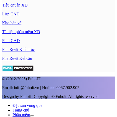
Tiêu chuẩn XD
Lisp CAD
Kho bản vẽ
Tài liệu phần mềm XD
Font CAD
File Revit Kiến trúc
File Revit Kết cấu
© (2012-2025) FuhoIT
Email: info@fuhoit.vn | Hotline: 0967.902.905
Design by Fuhoit | Copyright © Fuhoit. All rights reserved
Đặc sản vùng quê
Trang chủ
Phần mềm