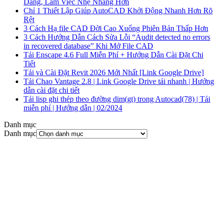
Dàng, Làm Việc Nhẹ Nhàng Hơn
Chỉ 1 Thiết Lập Giúp AutoCAD Khởi Động Nhanh Hơn Rõ
Rệt
3 Cách Hạ file CAD Đời Cao Xuống Phiên Bản Thấp Hơn
3 Cách Hướng Dẫn Cách Sửa Lỗi “Audit detected no errors
in recovered database” Khi Mở File CAD
Tải Enscape 4.6 Full Miễn Phí + Hướng Dẫn Cài Đặt Chi
Tiết
Tải và Cài Đặt Revit 2026 Mới Nhất [Link Google Drive]
Tải Chao Vantage 2.8 | Link Google Drive tải nhanh | Hướng
dẫn cài đặt chi tiết
Tải lisp ghi thép theo đường dim(gt) trong Autocad(78) | Tải
miễn phí | Hướng dẫn | 02/2024
Danh mục
Danh mục