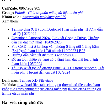
Call/Zalo:
0967.952.905
Group:
Fuhoit - Chia sẻ phần mềm, tài liệu miễn phí
Nhóm zalo :
https://zalo.me/g/mvcywe979
Xem thêm:
Tải lisp chia (CH) trong Autocad | Tải miễn phí | Hướng dẫn
cài đặt | 02/2024
Download Autocad 2024 | Link tải Google Drive | Hướng
dẫn cài đặt mới nhất | 18/09/2023
File CAD nhà ở kết hợp văn phòng 6 tầng nổi 1 tầng hầm
(5×10)m2 tham khảo | Tải nhanh | 10/2023 | B23
Hướng dẫn cách tắt diệt virus windows 10
Đồ án tốt nghiệp 38 tầng có 5 tầng hầm đạt giải loa thành
tham khảo | 05/2024
Tải lisp Xuất tọa độ đường Pline (XTD1) trong Autocad | Tải
miễn phí | Hướng dẫn cài đặt | 02/2024
Danh mục:
Tài liệu XD
File etabs
Từ khóa:
download file etabs chung cư
download file etabs tham
khảo
file etabs chung cư
file etabs miễn phí
tải file etabs chung cư
tải file etabs miễn phí
Bài viết cùng chủ đề: