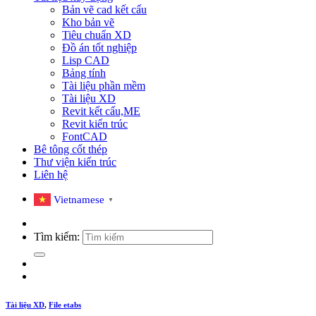
Bản vẽ cad kết cấu
Kho bản vẽ
Tiêu chuẩn XD
Đồ án tốt nghiệp
Lisp CAD
Bảng tính
Tài liệu phần mềm
Tài liệu XD
Revit kết cấu,ME
Revit kiến trúc
FontCAD
Bê tông cốt thép
Thư viện kiến trúc
Liên hệ
Vietnamese
▼
Tìm kiếm:
Tài liệu XD
,
File etabs