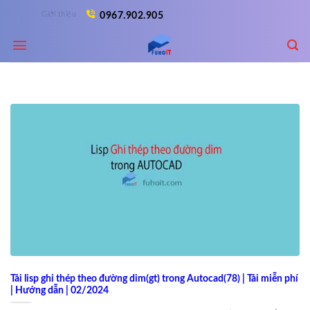
Skip
Giới thiệu
0967.902.905
to
content
Tải lisp ghi thép theo đường dim(gt) trong Autocad(78) | Tải miễn phí
| Hướng dẫn | 02/2024