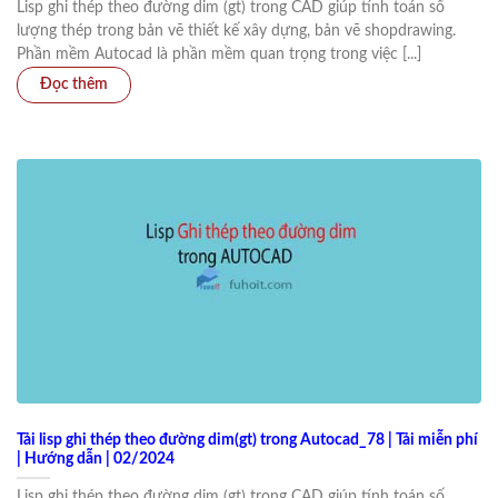
Lisp ghi thép theo đường dim (gt) trong CAD giúp tính toán số
lượng thép trong bản vẽ thiết kế xây dựng, bản vẽ shopdrawing.
Phần mềm Autocad là phần mềm quan trọng trong việc [...]
Tải lisp ghi thép theo đường dim(gt) trong Autocad_78 | Tải miễn phí
| Hướng dẫn | 02/2024
Lisp ghi thép theo đường dim (gt) trong CAD giúp tính toán số