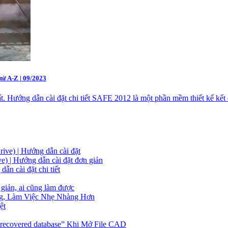
từ A-Z | 09/2023
ớng dẫn cài đặt chi tiết SAFE 2012 là một phần mềm thiết kế kết cấ
ive) | Hướng dẫn cài đặt
) | Hướng dẫn cài đặt đơn giản
ẫn cài đặt chi tiết
iản, ai cũng làm được
g, Làm Việc Nhẹ Nhàng Hơn
ệt
 recovered database” Khi Mở File CAD