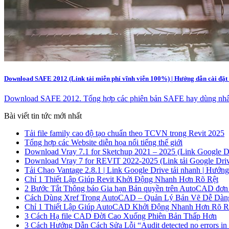
Download SAFE 2012 (Link tải miễn phí vĩnh viễn 100%) | Hướng dẫn cài đặt 
Download SAFE 2012. Tổng hợp các phiên bản SAFE hay dùng nhất. Hư
Bài viết tin tức mới nhất
Tải file family cao độ tạo chuẩn theo TCVN trong Revit 2025
Tổng hợp các Website diễn họa nổi tiếng thế giới
Download Vray 7.1 for Sketchup 2021 – 2025 (Link Google Dr
Download Vray 7 for REVIT 2022-2025 (Link tải Google Drive
Tải Chao Vantage 2.8.1 | Link Google Drive tải nhanh | Hướng d
Chỉ 1 Thiết Lập Giúp Revit Khởi Động Nhanh Hơn Rõ Rệt
2 Bước Tắt Thông báo Gia hạn Bản quyền trên AutoCAD đơn g
Cách Dùng Xref Trong AutoCAD – Quản Lý Bản Vẽ Dễ Dàn
Chỉ 1 Thiết Lập Giúp AutoCAD Khởi Động Nhanh Hơn Rõ R
3 Cách Hạ file CAD Đời Cao Xuống Phiên Bản Thấp Hơn
3 Cách Hướng Dẫn Cách Sửa Lỗi “Audit detected no errors in