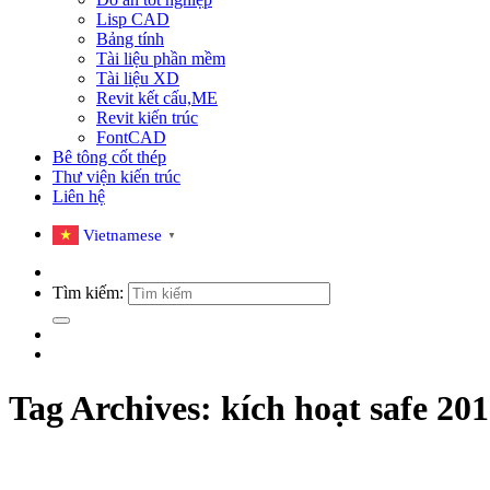
Lisp CAD
Bảng tính
Tài liệu phần mềm
Tài liệu XD
Revit kết cấu,ME
Revit kiến trúc
FontCAD
Bê tông cốt thép
Thư viện kiến trúc
Liên hệ
Vietnamese
▼
Tìm kiếm:
Tag Archives:
kích hoạt safe 20