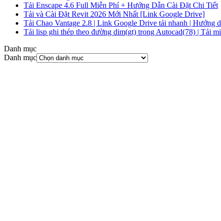
Tải Enscape 4.6 Full Miễn Phí + Hướng Dẫn Cài Đặt Chi Tiết
Tải và Cài Đặt Revit 2026 Mới Nhất [Link Google Drive]
Tải Chao Vantage 2.8 | Link Google Drive tải nhanh | Hướng dẫn
Tải lisp ghi thép theo đường dim(gt) trong Autocad(78) | Tải m
Danh mục
Danh mục