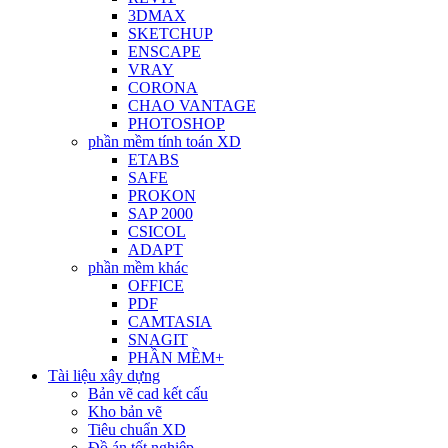
3DMAX
SKETCHUP
ENSCAPE
VRAY
CORONA
CHAO VANTAGE
PHOTOSHOP
phần mềm tính toán XD
ETABS
SAFE
PROKON
SAP 2000
CSICOL
ADAPT
phần mềm khác
OFFICE
PDF
CAMTASIA
SNAGIT
PHẦN MỀM+
Tài liệu xây dựng
Bản vẽ cad kết cấu
Kho bản vẽ
Tiêu chuẩn XD
Đồ án tốt nghiệp