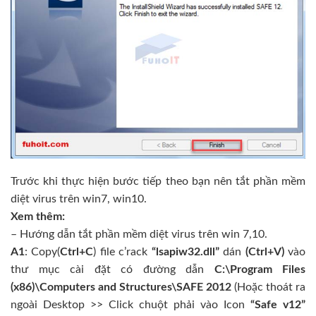
Trước khi thực hiện bước tiếp theo bạn nên tắt phần mềm
diệt virus trên win7, win10.
Xem thêm:
– Hướng dẫn
tắt phần mềm diệt virus trên win 7,10
.
A1
: Copy(
Ctrl+C
) file c’rack
“lsapiw32.dll”
dán
(Ctrl+V)
vào
thư mục cài đặt có đường dẫn
C:\Program Files
(x86)\Computers and Structures\SAFE 2012
(Hoặc thoát ra
ngoài Desktop >> Click chuột phải vào Icon
“Safe v12”