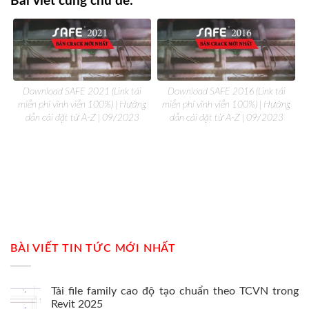
Bài viết cùng chủ đề:
Download SAFE 2021 (Link tải
Download SAFE 2016 (Link tải
miễn phí vĩnh viễn 100%) | Hướng
miễn phí vĩnh viễn 100%) | Hướng
dẫn cài đặt từ A-Z | 09/2023
dẫn cài đặt từ A-Z | 09/2023
BÀI VIẾT TIN TỨC MỚI NHẤT
Tải file family cao độ tạo chuẩn theo TCVN trong
Revit 2025