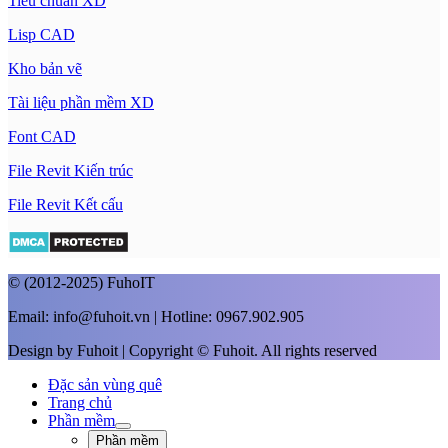
Tiêu chuẩn XD
Lisp CAD
Kho bản vẽ
Tài liệu phần mềm XD
Font CAD
File Revit Kiến trúc
File Revit Kết cấu
© (2012-2025) FuhoIT
Email: info@fuhoit.vn | Hotline: 0967.902.905
Design by Fuhoit | Copyright © Fuhoit. All rights reserved
Đặc sản vùng quê
Trang chủ
Phần mềm
Phần mềm