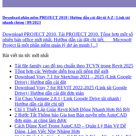
Download phần mềm PROJECT 2010 | Hướng dẫn cài đặt từ A-Z | Link tải
nhanh chóng | 09/2023
Download PROJECT 2010. Tải PROJECT 2010. Tổng hợp một số
phiên bản office mới nhất. Hướng dẫn cài đặt chi tiết. Microsoft
Project là một phần mềm quản lý dự án mạnh [...]
Bài viết tin tức mới nhất
Tải file family cao độ tạo chuẩn theo TCVN trong Revit 2025
Tổng hợp các Website diễn họa nổi tiếng thế giới
Download Vray 7.1 for Sketchup 2021 – 2025 (Link Google
Drive) | Hướng dẫn cài đặt
Download Vray 7 for REVIT 2022-2025 (Link tải Google
Drive) | Hướng dẫn cài đặt đơn giản
Tải Chao Vantage 2.8.1 | Link Google Drive tải nhanh |
Hướng dẫn cài đặt chi tiết
Chỉ 1 Thiết Lập Giúp Revit Khởi Động Nhanh Hơn Rõ Rệt
2 Bước Tắt Thông báo Gia hạn Bản quyền trên AutoCAD
đơn giản, ai cũng làm được
Cách Dùng Xref Trong AutoCAD – Quản Lý Bản Vẽ Dễ
Dàng, Làm Việc Nhẹ Nhàng Hơn