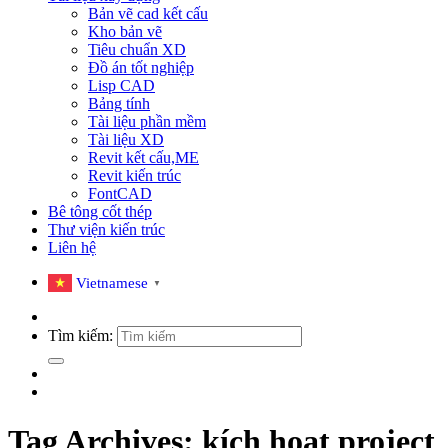
Bản vẽ cad kết cấu
Kho bản vẽ
Tiêu chuẩn XD
Đồ án tốt nghiệp
Lisp CAD
Bảng tính
Tài liệu phần mềm
Tài liệu XD
Revit kết cấu,ME
Revit kiến trúc
FontCAD
Bê tông cốt thép
Thư viện kiến trúc
Liên hệ
Vietnamese
▼
Tìm kiếm:
Tag Archives:
kích hoạt project