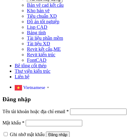
Bản vẽ cad kết cấu
Kho bản vẽ
Tiêu chuẩn XD
Đồ án tốt nghiệp
Lisp CAD
Bảng tính
Tài liệu phần mềm
Tài liệu XD
Revit kết cấu,ME
Revit kiến trúc
FontCAD
Bê tông cốt thép
Thư viện kiến trúc
Liên hệ
Vietnamese
▼
Đăng nhập
Tên tài khoản hoặc địa chỉ email
*
Mật khẩu
*
Ghi nhớ mật khẩu
Đăng nhập