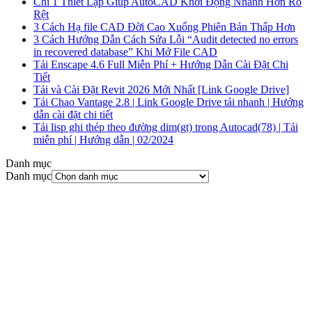
Chỉ 1 Thiết Lập Giúp AutoCAD Khởi Động Nhanh Hơn Rõ
Rệt
3 Cách Hạ file CAD Đời Cao Xuống Phiên Bản Thấp Hơn
3 Cách Hướng Dẫn Cách Sửa Lỗi “Audit detected no errors
in recovered database” Khi Mở File CAD
Tải Enscape 4.6 Full Miễn Phí + Hướng Dẫn Cài Đặt Chi
Tiết
Tải và Cài Đặt Revit 2026 Mới Nhất [Link Google Drive]
Tải Chao Vantage 2.8 | Link Google Drive tải nhanh | Hướng
dẫn cài đặt chi tiết
Tải lisp ghi thép theo đường dim(gt) trong Autocad(78) | Tải
miễn phí | Hướng dẫn | 02/2024
Danh mục
Danh mục