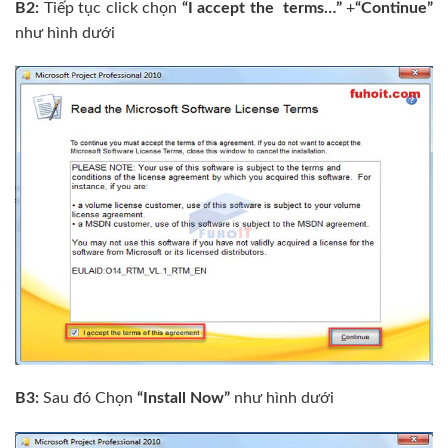
B2:
Tiếp tục click chọn
“I accept the terms…”
+
“Continue”
như hình dưới
B3:
Sau đó Chọn
“Install Now”
như hình dưới