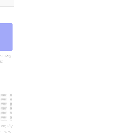
bê tông
ảo
ong xây
D | Hợp