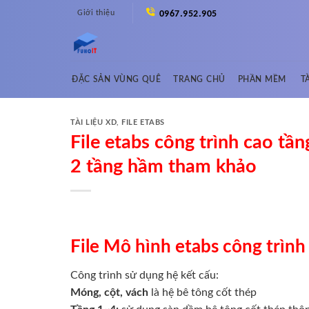
Skip
Giới thiệu
0967.952.905
to
content
ĐẶC SẢN VÙNG QUÊ
TRANG CHỦ
PHẦN MỀM
T
TÀI LIỆU XD
,
FILE ETABS
File etabs công trình cao tầ
2 tầng hầm tham khảo
File Mô hình etabs công trìn
Công trình sử dụng hệ kết cấu:
Móng, cột, vách
là hệ bê tông cốt thép