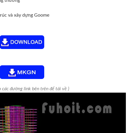
ng thường
 trúc và xây dựng Goome
 các đường link bên trên để tải về )