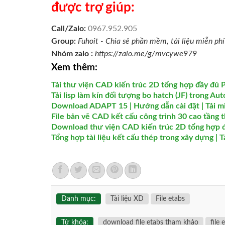
được trợ giúp:
Call/Zalo:
0967.952.905
Group:
Fuhoit - Chia sẻ phần mềm, tài liệu miễn ph
Nhóm zalo :
https://zalo.me/g/mvcywe979
Xem thêm:
Tải thư viện CAD kiến trúc 2D tổng hợp đầy đủ P3
Tải lisp làm kín đối tượng bo hatch (JF) trong Au
Download ADAPT 15 | Hướng dẫn cài đặt | Tải m
File bản vẽ CAD kết cấu công trình 30 cao tầng 
Download thư viện CAD kiến trúc 2D tổng hợp đầ
Tổng hợp tài liệu kết cấu thép trong xây dựng | 
Danh mục:
Tài liệu XD
File etabs
Từ khóa:
download file etabs tham khảo
file