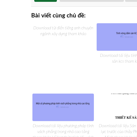
Bài viết cùng chủ đề:
Download từ điển tiếng anh chuyên
ngành xây dựng tham khảo
Download tài liệu tí
sàn kcs tham 
Download tài liệu phương pháp tính
Download tài liệu Sàn
vách phẳng trong nhà cao tầng
lực trước của thầy 