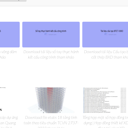
nh võng dầm
Download tài liệu sổ tay thực hành
Download tài liệu Cấu tạo 
khảo
kết cấu công trình tham khảo
cốt thép BXD tham kh
 cáp dự ứng
Download file etabs 18 tầng tính
Tổng hợp một số hợp đồng tr
Phan Quang
toán theo tiêu chuẩn TCVN 2737-
dựng | Hợp đồng thiết kế X