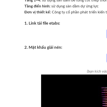
Tầng 1~4:
sử dụng sàn dầm bê tông cốt thép thô
Tầng điển hình:
sử dụng sàn dầm dự ứng lực
Đơn vị thiết kế:
Công ty cổ phần phát triển kiến
1. Link tải file etabs:
2. Mật khẩu giải nén:
(bạn kích vào