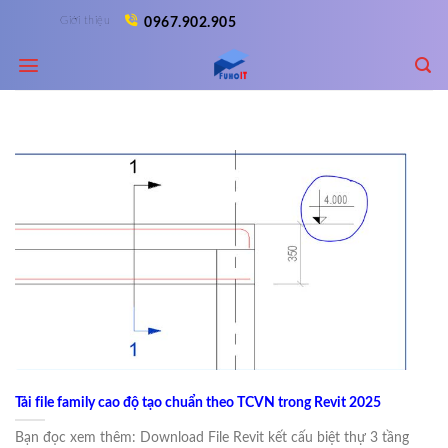
Skip
Giới thiệu
0967.902.905
to
content
Tải file family cao độ tạo chuẩn theo TCVN trong Revit 2025
Bạn đọc xem thêm: Download File Revit kết cấu biệt thự 3 tầng