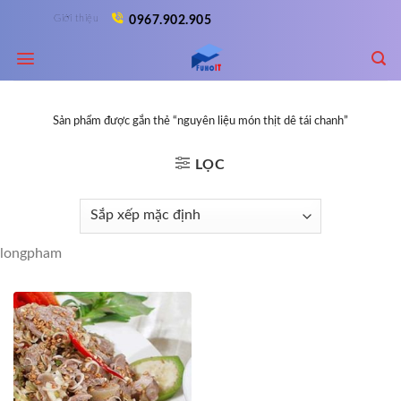
Skip
Giới thiệu
0967.902.905
to
content
Sản phẩm được gắn thẻ “nguyên liệu món thịt dê tái chanh”
LỌC
longpham