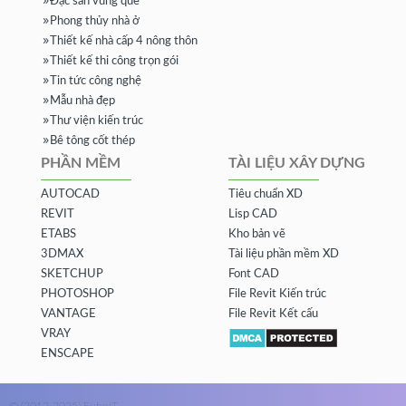
Đặc sản vùng quê
Phong thủy nhà ở
Thiết kế nhà cấp 4 nông thôn
Thiết kế thi công trọn gói
Tin tức công nghệ
Mẫu nhà đẹp
Thư viện kiến trúc
Bê tông cốt thép
PHẦN MỀM
TÀI LIỆU XÂY DỰNG
AUTOCAD
Tiêu chuẩn XD
REVIT
Lisp CAD
ETABS
Kho bản vẽ
3DMAX
Tài liệu phần mềm XD
SKETCHUP
Font CAD
PHOTOSHOP
File Revit Kiến trúc
VANTAGE
File Revit Kết cấu
VRAY
ENSCAPE