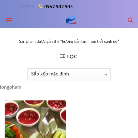
Skip
Giới thiệu
0967.902.905
to
content
Sản phẩm được gắn thẻ “hướng dẫn làm món tiết canh dê”
LỌC
longpham