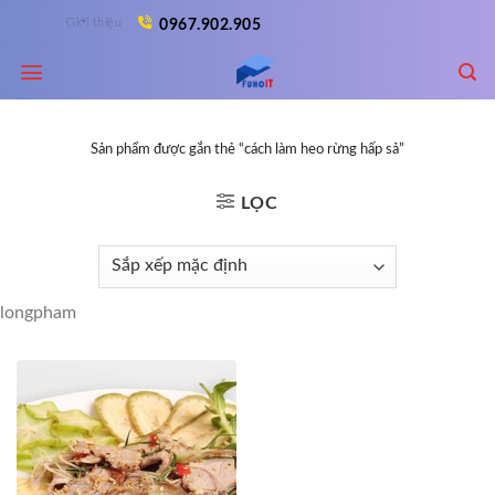
Skip
Giới thiệu
0967.902.905
to
content
Sản phẩm được gắn thẻ “cách làm heo rừng hấp sả”
LỌC
longpham