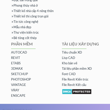
Đặc sản vùng quê
Phong thủy nhà ở
Thiết kế nhà cấp 4 nông thôn
Thiết kế thi công trọn gói
Tin tức công nghệ
Mẫu nhà đẹp
Thư viện kiến trúc
Bê tông cốt thép
PHẦN MỀM
TÀI LIỆU XÂY DỰNG
AUTOCAD
Tiêu chuẩn XD
REVIT
Lisp CAD
ETABS
Kho bản vẽ
3DMAX
Tài liệu phần mềm XD
SKETCHUP
Font CAD
PHOTOSHOP
File Revit Kiến trúc
VANTAGE
File Revit Kết cấu
VRAY
ENSCAPE