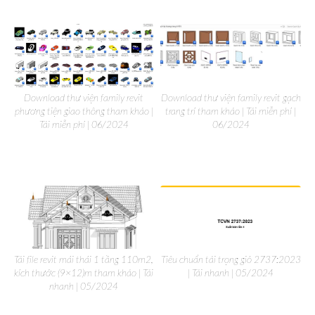
Download thư viện family revit
Download thư viện family revit gạch
phương tiện giao thông tham khảo |
trang trí tham khảo | Tải miễn phí |
Tải miễn phí | 06/2024
06/2024
Tải file revit mái thái 1 tầng 110m2,
Tiêu chuẩn tải trọng gió 2737:2023
kích thước (9×12)m tham khảo | Tải
| Tải nhanh | 05/2024
nhanh | 05/2024