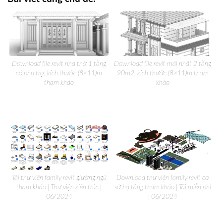
Download file revit nhà thờ 1 tầng
Download file revit mái nhật 2 tầng
có phụ trợ, kích thước (8×11)m
90m2, kích thước (8×11)m tham
tham khảo
khảo
Tải thư viện family revit giường ngủ
Download thư viện family revit cơ
tham khảo | Thư viện kiến trúc |
sở hạ tầng tham khảo | Tải miễn phí
06/2024
| 06/2024