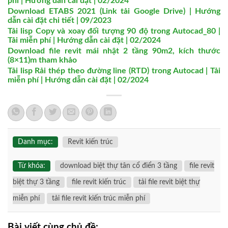
phí | Hướng dẫn cài đặt | 02/2024
Download ETABS 2021 (Link tải Google Drive) | Hướng
dẫn cài đặt chi tiết | 09/2023
Tải lisp Copy và xoay đối tượng 90 độ trong Autocad_80 |
Tải miễn phí | Hướng dẫn cài đặt | 02/2024
Download file revit mái nhật 2 tầng 90m2, kích thước
(8×11)m tham khảo
Tải lisp Rải thép theo đường line (RTD) trong Autocad | Tải
miễn phí | Hướng dẫn cài đặt | 02/2024
Danh mục:
Revit kiến trúc
Từ khóa:
download biệt thự tân cổ điển 3 tầng
file revit
biệt thự 3 tầng
file revit kiến trúc
tải file revit biệt thự
miễn phí
tải file revit kiến trúc miễn phí
Bài viết cùng chủ đề: