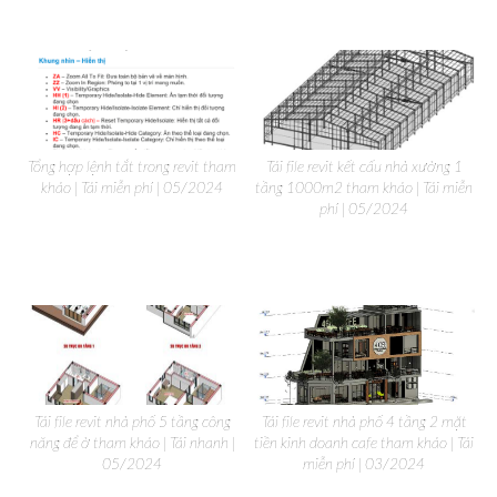
Tổng hợp lệnh tắt trong revit tham
Tải file revit kết cấu nhà xưởng 1
khảo | Tải miễn phí | 05/2024
tầng 1000m2 tham khảo | Tải miễn
phí | 05/2024
Tải file revit nhà phố 5 tầng công
Tải file revit nhà phố 4 tầng 2 mặt
năng để ở tham khảo | Tải nhanh |
tiền kinh doanh cafe tham khảo | Tải
05/2024
miễn phí | 03/2024