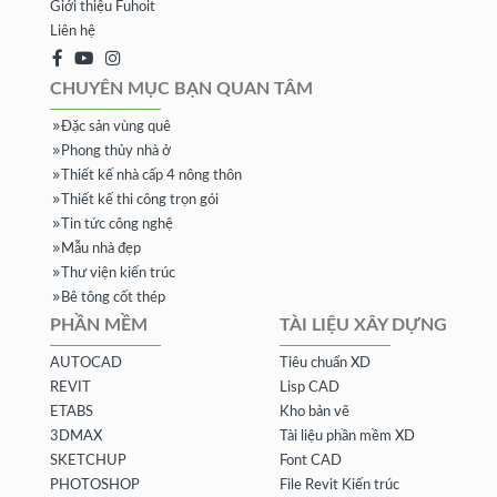
Giới thiệu Fuhoit
Liên hệ
CHUYÊN MỤC BẠN QUAN TÂM
Đặc sản vùng quê
Phong thủy nhà ở
Thiết kế nhà cấp 4 nông thôn
Thiết kế thi công trọn gói
Tin tức công nghệ
Mẫu nhà đẹp
Thư viện kiến trúc
Bê tông cốt thép
PHẦN MỀM
TÀI LIỆU XÂY DỰNG
AUTOCAD
Tiêu chuẩn XD
REVIT
Lisp CAD
ETABS
Kho bản vẽ
3DMAX
Tài liệu phần mềm XD
SKETCHUP
Font CAD
PHOTOSHOP
File Revit Kiến trúc