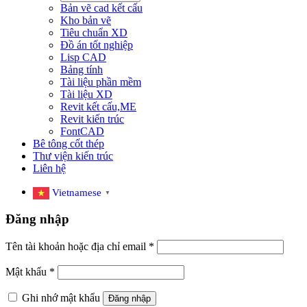
Bản vẽ cad kết cấu
Kho bản vẽ
Tiêu chuẩn XD
Đồ án tốt nghiệp
Lisp CAD
Bảng tính
Tài liệu phần mềm
Tài liệu XD
Revit kết cấu,ME
Revit kiến trúc
FontCAD
Bê tông cốt thép
Thư viện kiến trúc
Liên hệ
Vietnamese
▼
Đăng nhập
Tên tài khoản hoặc địa chỉ email
*
Mật khẩu
*
Ghi nhớ mật khẩu
Đăng nhập