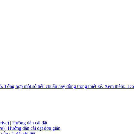
gió. Tổng hợp một số tiêu chuẩn hay dùng trong thiết kế. Xem thêm: 
ive) | Hướng dẫn cài đặt
) | Hướng dẫn cài đặt đơn giản
ẫn cài đặt chi tiết