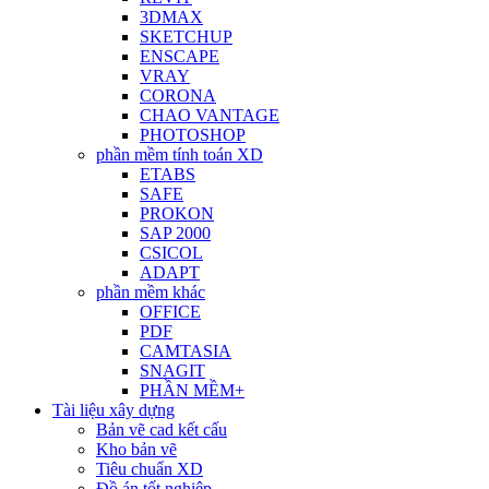
3DMAX
SKETCHUP
ENSCAPE
VRAY
CORONA
CHAO VANTAGE
PHOTOSHOP
phần mềm tính toán XD
ETABS
SAFE
PROKON
SAP 2000
CSICOL
ADAPT
phần mềm khác
OFFICE
PDF
CAMTASIA
SNAGIT
PHẦN MỀM+
Tài liệu xây dựng
Bản vẽ cad kết cấu
Kho bản vẽ
Tiêu chuẩn XD
Đồ án tốt nghiệp