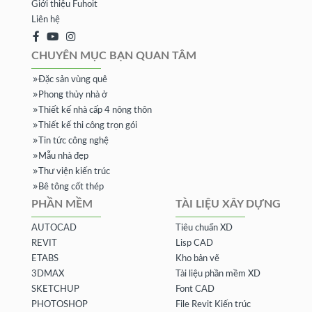
Giới thiệu Fuhoit
Liên hệ
CHUYÊN MỤC BẠN QUAN TÂM
Đặc sản vùng quê
Phong thủy nhà ở
Thiết kế nhà cấp 4 nông thôn
Thiết kế thi công trọn gói
Tin tức công nghệ
Mẫu nhà đẹp
Thư viện kiến trúc
Bê tông cốt thép
PHẦN MỀM
TÀI LIỆU XÂY DỰNG
AUTOCAD
Tiêu chuẩn XD
REVIT
Lisp CAD
ETABS
Kho bản vẽ
3DMAX
Tài liệu phần mềm XD
SKETCHUP
Font CAD
PHOTOSHOP
File Revit Kiến trúc