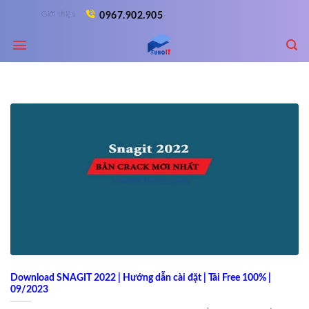
Skip
Giới thiệu
0967.902.905
to
content
Download SNAGIT 2022 | Hướng dẫn cài đặt | Tải Free 100% |
09/2023