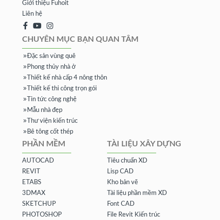
Giới thiệu Fuhoit
Liên hệ
CHUYÊN MỤC BẠN QUAN TÂM
Đặc sản vùng quê
Phong thủy nhà ở
Thiết kế nhà cấp 4 nông thôn
Thiết kế thi công trọn gói
Tin tức công nghệ
Mẫu nhà đẹp
Thư viện kiến trúc
Bê tông cốt thép
PHẦN MỀM
TÀI LIỆU XÂY DỰNG
AUTOCAD
Tiêu chuẩn XD
REVIT
Lisp CAD
ETABS
Kho bản vẽ
3DMAX
Tài liệu phần mềm XD
SKETCHUP
Font CAD
PHOTOSHOP
File Revit Kiến trúc