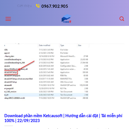
Skip
Giới thiệu
0967.902.905
to
content
Download phần mềm Ketcausoft | Hướng dẫn cài đặt | Tải miễn phí
100% | 22/09/2023