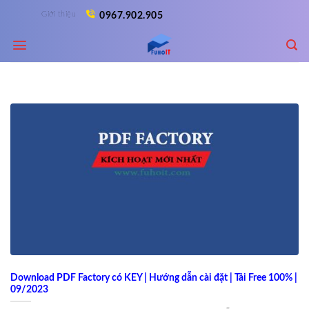
Skip
Giới thiệu
0967.902.905
to
content
Download PDF Factory có KEY | Hướng dẫn cài đặt | Tải Free 100% |
09/2023