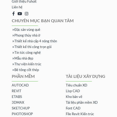
Giới thiệu Fuhoit
Liên hệ
CHUYÊN MỤC BẠN QUAN TÂM
Đặc sản vùng quê
Phong thủy nhà ở
Thiết kế nhà cấp 4 nông thôn
Thiết kế thi công trọn gói
Tin tức công nghệ
Mẫu nhà đẹp
Thư viện kiến trúc
Bê tông cốt thép
PHẦN MỀM
TÀI LIỆU XÂY DỰNG
AUTOCAD
Tiêu chuẩn XD
REVIT
Lisp CAD
ETABS
Kho bản vẽ
3DMAX
Tài liệu phần mềm XD
SKETCHUP
Font CAD
PHOTOSHOP
File Revit Kiến trúc