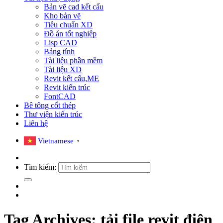
Bản vẽ cad kết cấu
Kho bản vẽ
Tiêu chuẩn XD
Đồ án tốt nghiệp
Lisp CAD
Bảng tính
Tài liệu phần mềm
Tài liệu XD
Revit kết cấu,ME
Revit kiến trúc
FontCAD
Bê tông cốt thép
Thư viện kiến trúc
Liên hệ
Vietnamese
▼
Tìm kiếm:
Tag Archives:
tải file revit điện