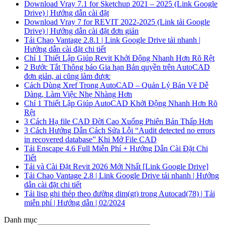
Download Vray 7.1 for Sketchup 2021 – 2025 (Link Google
Drive) | Hướng dẫn cài đặt
Download Vray 7 for REVIT 2022-2025 (Link tải Google
Drive) | Hướng dẫn cài đặt đơn giản
Tải Chao Vantage 2.8.1 | Link Google Drive tải nhanh |
Hướng dẫn cài đặt chi tiết
Chỉ 1 Thiết Lập Giúp Revit Khởi Động Nhanh Hơn Rõ Rệt
2 Bước Tắt Thông báo Gia hạn Bản quyền trên AutoCAD
đơn giản, ai cũng làm được
Cách Dùng Xref Trong AutoCAD – Quản Lý Bản Vẽ Dễ
Dàng, Làm Việc Nhẹ Nhàng Hơn
Chỉ 1 Thiết Lập Giúp AutoCAD Khởi Động Nhanh Hơn Rõ
Rệt
3 Cách Hạ file CAD Đời Cao Xuống Phiên Bản Thấp Hơn
3 Cách Hướng Dẫn Cách Sửa Lỗi “Audit detected no errors
in recovered database” Khi Mở File CAD
Tải Enscape 4.6 Full Miễn Phí + Hướng Dẫn Cài Đặt Chi
Tiết
Tải và Cài Đặt Revit 2026 Mới Nhất [Link Google Drive]
Tải Chao Vantage 2.8 | Link Google Drive tải nhanh | Hướng
dẫn cài đặt chi tiết
Tải lisp ghi thép theo đường dim(gt) trong Autocad(78) | Tải
miễn phí | Hướng dẫn | 02/2024
Danh mục