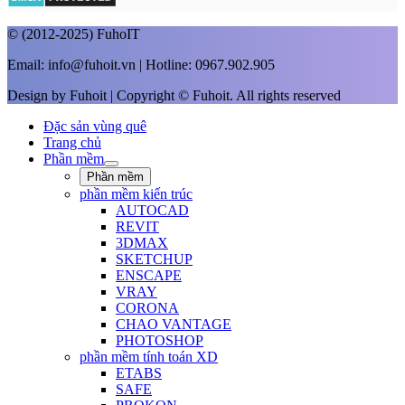
© (2012-2025) FuhoIT
Email: info@fuhoit.vn | Hotline: 0967.902.905
Design by Fuhoit | Copyright © Fuhoit. All rights reserved
Đặc sản vùng quê
Trang chủ
Phần mềm
Phần mềm
phần mềm kiến trúc
AUTOCAD
REVIT
3DMAX
SKETCHUP
ENSCAPE
VRAY
CORONA
CHAO VANTAGE
PHOTOSHOP
phần mềm tính toán XD
ETABS
SAFE