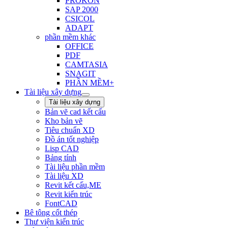
PROKON
SAP 2000
CSICOL
ADAPT
phần mềm khác
OFFICE
PDF
CAMTASIA
SNAGIT
PHẦN MỀM+
Tài liệu xây dựng
Tài liệu xây dựng
Bản vẽ cad kết cấu
Kho bản vẽ
Tiêu chuẩn XD
Đồ án tốt nghiệp
Lisp CAD
Bảng tính
Tài liệu phần mềm
Tài liệu XD
Revit kết cấu,ME
Revit kiến trúc
FontCAD
Bê tông cốt thép
Thư viện kiến trúc