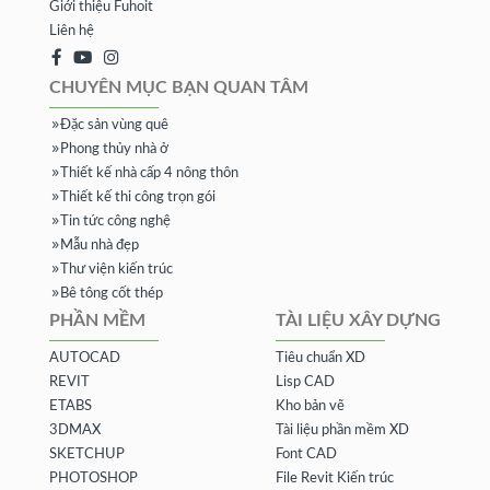
Giới thiệu Fuhoit
Liên hệ
CHUYÊN MỤC BẠN QUAN TÂM
Đặc sản vùng quê
Phong thủy nhà ở
Thiết kế nhà cấp 4 nông thôn
Thiết kế thi công trọn gói
Tin tức công nghệ
Mẫu nhà đẹp
Thư viện kiến trúc
Bê tông cốt thép
PHẦN MỀM
TÀI LIỆU XÂY DỰNG
AUTOCAD
Tiêu chuẩn XD
REVIT
Lisp CAD
ETABS
Kho bản vẽ
3DMAX
Tài liệu phần mềm XD
SKETCHUP
Font CAD
PHOTOSHOP
File Revit Kiến trúc