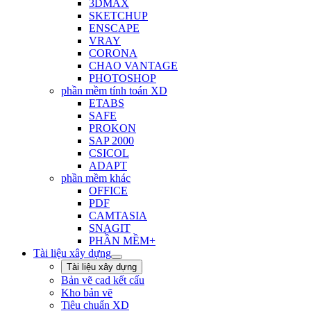
3DMAX
SKETCHUP
ENSCAPE
VRAY
CORONA
CHAO VANTAGE
PHOTOSHOP
phần mềm tính toán XD
ETABS
SAFE
PROKON
SAP 2000
CSICOL
ADAPT
phần mềm khác
OFFICE
PDF
CAMTASIA
SNAGIT
PHẦN MỀM+
Tài liệu xây dựng
Tài liệu xây dựng
Bản vẽ cad kết cấu
Kho bản vẽ
Tiêu chuẩn XD