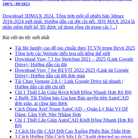
100% | 09/2023
Download 3DMAX 2024. Tổng hợp một số phiên bản 3dmax
2018-2024 mới nhất. Hướng dẫn cài đặt chi tiết. 3DS MAX 2024 là
phần mềm thiết kế 3D được sử dụng rộng rãi trong các [...]
Bài viết tin tức mới nhất
Tải file family cao độ tạo chuẩn theo TCVN trong Revit 2025
Tổng hợp các Website diễn họa nổi tiếng thế giới
Download Vray 7.1 for Sketchup 2021 – 2025 (Link Google
Drive) | Hướng dẫn cài đặt
Download Vray 7 for REVIT 2022-2025 (Link tải Google
Drive) | Hướng dẫn cài đặt đơn giản
Tải Chao Vantage 2.8.1 | Link Google Drive tải nhanh |
Hướng dẫn cài đặt chi tiết
Chỉ 1 Thiết Lập Giúp Revit Khởi Động Nhanh Hơn Rõ Rệt
2 Bước Tắt Thông báo Gia hạn Bản quyền trên AutoCAD
đơn giản, ai cũng làm được
Cách Dùng Xref Trong AutoCAD – Quản Lý Bản Vẽ Dễ
Dàng, Làm Việc Nhẹ Nhàng Hơn
Chỉ 1 Thiết Lập Giúp AutoCAD Khởi Động Nhanh Hơn Rõ
Rệt
3 Cách Hạ file CAD Đời Cao Xuống Phiên Bản Thấp Hơn
3 Cách Hướng Dẫn Cách Sửa Lỗi “Audit detected no errors