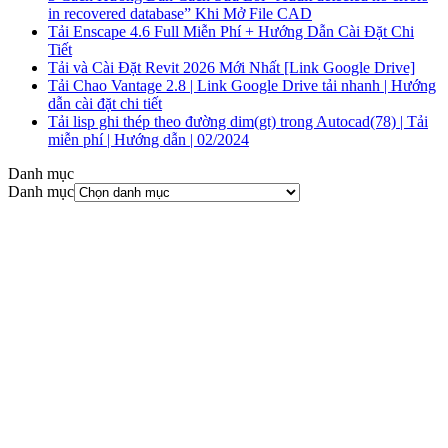
in recovered database” Khi Mở File CAD
Tải Enscape 4.6 Full Miễn Phí + Hướng Dẫn Cài Đặt Chi
Tiết
Tải và Cài Đặt Revit 2026 Mới Nhất [Link Google Drive]
Tải Chao Vantage 2.8 | Link Google Drive tải nhanh | Hướng
dẫn cài đặt chi tiết
Tải lisp ghi thép theo đường dim(gt) trong Autocad(78) | Tải
miễn phí | Hướng dẫn | 02/2024
Danh mục
Danh mục