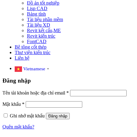
Đồ án tốt nghiệp
Lisp CAD
Bảng tính
Tài liệu phần mềm
Tài liệu XD
Revit kết cấu,ME
Revit kiến trúc
FontCAD
Bê tông cốt thép
Thư viện kiến trúc
Liên hệ
Vietnamese
▼
Đăng nhập
Tên tài khoản hoặc địa chỉ email
*
Mật khẩu
*
Ghi nhớ mật khẩu
Đăng nhập
Quên mật khẩu?