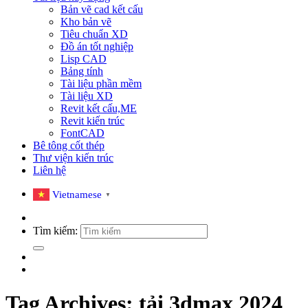
Bản vẽ cad kết cấu
Kho bản vẽ
Tiêu chuẩn XD
Đồ án tốt nghiệp
Lisp CAD
Bảng tính
Tài liệu phần mềm
Tài liệu XD
Revit kết cấu,ME
Revit kiến trúc
FontCAD
Bê tông cốt thép
Thư viện kiến trúc
Liên hệ
Vietnamese
▼
Tìm kiếm:
Tag Archives:
tải 3dmax 2024