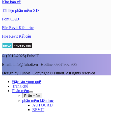
Kho bản vẽ
Tài liệu phần mềm XD
Font CAD
File Revit Kiến trúc
File Revit Kết cấu
© (2012-2025) FuhoIT
Email: info@fuhoit.vn | Hotline: 0967.902.905
Design by Fuhoit | Copyright © Fuhoit. All rights reserved
Đặc sản vùng quê
Trang chủ
Phần mềm
Phần mềm
phần mềm kiến trúc
AUTOCAD
REVIT