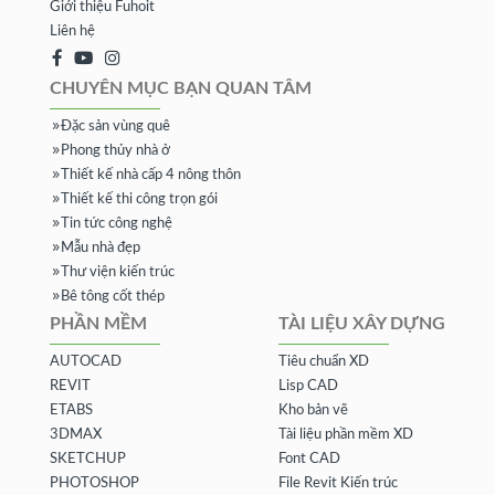
Giới thiệu Fuhoit
Liên hệ
CHUYÊN MỤC BẠN QUAN TÂM
Đặc sản vùng quê
Phong thủy nhà ở
Thiết kế nhà cấp 4 nông thôn
Thiết kế thi công trọn gói
Tin tức công nghệ
Mẫu nhà đẹp
Thư viện kiến trúc
Bê tông cốt thép
PHẦN MỀM
TÀI LIỆU XÂY DỰNG
AUTOCAD
Tiêu chuẩn XD
REVIT
Lisp CAD
ETABS
Kho bản vẽ
3DMAX
Tài liệu phần mềm XD
SKETCHUP
Font CAD
PHOTOSHOP
File Revit Kiến trúc