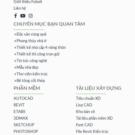
Giới thiệu Fuhoit
Liên hệ
CHUYÊN MỤC BẠN QUAN TÂM
Đặc sản vùng quê
Phong thủy nhà ở
Thiết kế nhà cấp 4 nông thôn
Thiết kế thi công trọn gói
Tin tức công nghệ
Mẫu nhà đẹp
Thư viện kiến trúc
Bê tông cốt thép
PHẦN MỀM
TÀI LIỆU XÂY DỰNG
AUTOCAD
Tiêu chuẩn XD
REVIT
Lisp CAD
ETABS
Kho bản vẽ
3DMAX
Tài liệu phần mềm XD
SKETCHUP
Font CAD
PHOTOSHOP
File Revit Kiến trúc