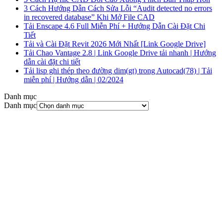
3 Cách Hướng Dẫn Cách Sửa Lỗi “Audit detected no errors
in recovered database” Khi Mở File CAD
Tải Enscape 4.6 Full Miễn Phí + Hướng Dẫn Cài Đặt Chi
Tiết
Tải và Cài Đặt Revit 2026 Mới Nhất [Link Google Drive]
Tải Chao Vantage 2.8 | Link Google Drive tải nhanh | Hướng
dẫn cài đặt chi tiết
Tải lisp ghi thép theo đường dim(gt) trong Autocad(78) | Tải
miễn phí | Hướng dẫn | 02/2024
Danh mục
Danh mục