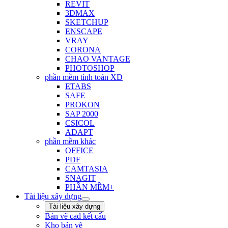
REVIT
3DMAX
SKETCHUP
ENSCAPE
VRAY
CORONA
CHAO VANTAGE
PHOTOSHOP
phần mềm tính toán XD
ETABS
SAFE
PROKON
SAP 2000
CSICOL
ADAPT
phần mềm khác
OFFICE
PDF
CAMTASIA
SNAGIT
PHẦN MỀM+
Tài liệu xây dựng
Tài liệu xây dựng
Bản vẽ cad kết cấu
Kho bản vẽ