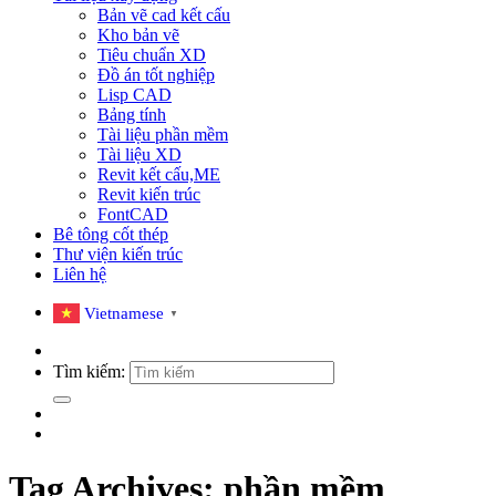
Bản vẽ cad kết cấu
Kho bản vẽ
Tiêu chuẩn XD
Đồ án tốt nghiệp
Lisp CAD
Bảng tính
Tài liệu phần mềm
Tài liệu XD
Revit kết cấu,ME
Revit kiến trúc
FontCAD
Bê tông cốt thép
Thư viện kiến trúc
Liên hệ
Vietnamese
▼
Tìm kiếm:
Tag Archives:
phần mềm