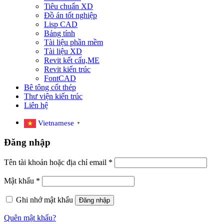
Tiêu chuẩn XD
Đồ án tốt nghiệp
Lisp CAD
Bảng tính
Tài liệu phần mềm
Tài liệu XD
Revit kết cấu,ME
Revit kiến trúc
FontCAD
Bê tông cốt thép
Thư viện kiến trúc
Liên hệ
Vietnamese
▼
Đăng nhập
Tên tài khoản hoặc địa chỉ email
*
Mật khẩu
*
Ghi nhớ mật khẩu
Đăng nhập
Quên mật khẩu?