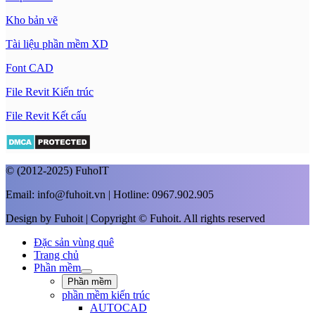
Kho bản vẽ
Tài liệu phần mềm XD
Font CAD
File Revit Kiến trúc
File Revit Kết cấu
© (2012-2025) FuhoIT
Email: info@fuhoit.vn | Hotline: 0967.902.905
Design by Fuhoit | Copyright © Fuhoit. All rights reserved
Đặc sản vùng quê
Trang chủ
Phần mềm
Phần mềm
phần mềm kiến trúc
AUTOCAD