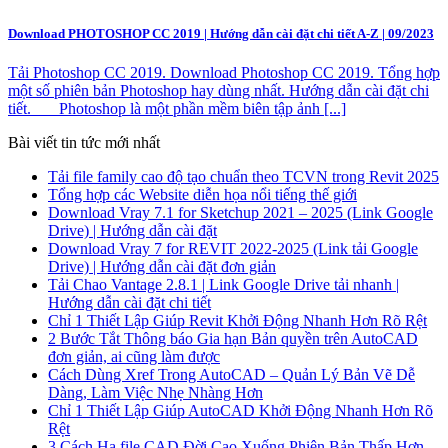
Download PHOTOSHOP CC 2019 | Hướng dẫn cài đặt chi tiết A-Z | 09/2023
Tải Photoshop CC 2019. Download Photoshop CC 2019. Tổng hợp
một số phiên bản Photoshop hay dùng nhất. Hướng dẫn cài đặt chi
tiết. Photoshop là một phần mềm biên tập ảnh [...]
Bài viết tin tức mới nhất
Tải file family cao độ tạo chuẩn theo TCVN trong Revit 2025
Tổng hợp các Website diễn họa nổi tiếng thế giới
Download Vray 7.1 for Sketchup 2021 – 2025 (Link Google
Drive) | Hướng dẫn cài đặt
Download Vray 7 for REVIT 2022-2025 (Link tải Google
Drive) | Hướng dẫn cài đặt đơn giản
Tải Chao Vantage 2.8.1 | Link Google Drive tải nhanh |
Hướng dẫn cài đặt chi tiết
Chỉ 1 Thiết Lập Giúp Revit Khởi Động Nhanh Hơn Rõ Rệt
2 Bước Tắt Thông báo Gia hạn Bản quyền trên AutoCAD
đơn giản, ai cũng làm được
Cách Dùng Xref Trong AutoCAD – Quản Lý Bản Vẽ Dễ
Dàng, Làm Việc Nhẹ Nhàng Hơn
Chỉ 1 Thiết Lập Giúp AutoCAD Khởi Động Nhanh Hơn Rõ
Rệt
3 Cách Hạ file CAD Đời Cao Xuống Phiên Bản Thấp Hơn