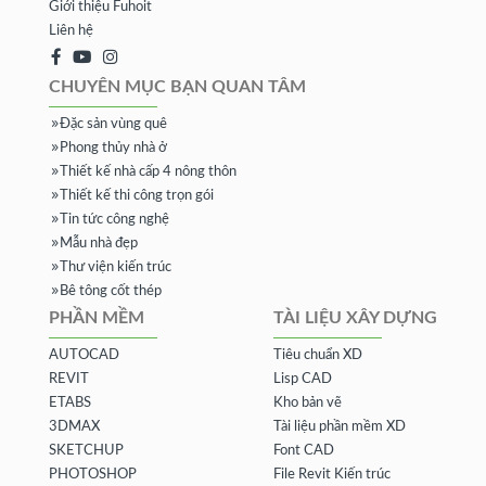
Giới thiệu Fuhoit
Liên hệ
CHUYÊN MỤC BẠN QUAN TÂM
Đặc sản vùng quê
Phong thủy nhà ở
Thiết kế nhà cấp 4 nông thôn
Thiết kế thi công trọn gói
Tin tức công nghệ
Mẫu nhà đẹp
Thư viện kiến trúc
Bê tông cốt thép
PHẦN MỀM
TÀI LIỆU XÂY DỰNG
AUTOCAD
Tiêu chuẩn XD
REVIT
Lisp CAD
ETABS
Kho bản vẽ
3DMAX
Tài liệu phần mềm XD
SKETCHUP
Font CAD
PHOTOSHOP
File Revit Kiến trúc