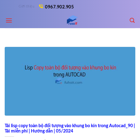
Skip
Giới thiệu
0967.902.905
to
content
Tải lisp copy toàn bộ đối tượng vào khung bo kín trong Autocad_90 |
Tải miễn phí | Hướng dẫn | 05/2024