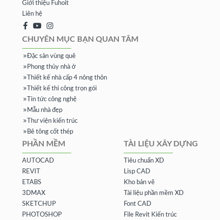
Giới thiệu Fuhoit
Liên hệ
CHUYÊN MỤC BẠN QUAN TÂM
Đặc sản vùng quê
Phong thủy nhà ở
Thiết kế nhà cấp 4 nông thôn
Thiết kế thi công trọn gói
Tin tức công nghệ
Mẫu nhà đẹp
Thư viện kiến trúc
Bê tông cốt thép
PHẦN MỀM
TÀI LIỆU XÂY DỰNG
AUTOCAD
Tiêu chuẩn XD
REVIT
Lisp CAD
ETABS
Kho bản vẽ
3DMAX
Tài liệu phần mềm XD
SKETCHUP
Font CAD
PHOTOSHOP
File Revit Kiến trúc