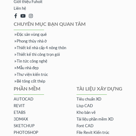
Giới thiệu Fuhoit
Liên hệ
CHUYÊN MỤC BẠN QUAN TÂM
Đặc sản vùng quê
Phong thủy nhà ở
Thiết kế nhà cấp 4 nông thôn
Thiết kế thi công trọn gói
Tin tức công nghệ
Mẫu nhà đẹp
Thư viện kiến trúc
Bê tông cốt thép
PHẦN MỀM
TÀI LIỆU XÂY DỰNG
AUTOCAD
Tiêu chuẩn XD
REVIT
Lisp CAD
ETABS
Kho bản vẽ
3DMAX
Tài liệu phần mềm XD
SKETCHUP
Font CAD
PHOTOSHOP
File Revit Kiến trúc