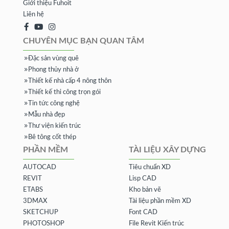
Giới thiệu Fuhoit
Liên hệ
CHUYÊN MỤC BẠN QUAN TÂM
Đặc sản vùng quê
Phong thủy nhà ở
Thiết kế nhà cấp 4 nông thôn
Thiết kế thi công trọn gói
Tin tức công nghệ
Mẫu nhà đẹp
Thư viện kiến trúc
Bê tông cốt thép
PHẦN MỀM
TÀI LIỆU XÂY DỰNG
AUTOCAD
Tiêu chuẩn XD
REVIT
Lisp CAD
ETABS
Kho bản vẽ
3DMAX
Tài liệu phần mềm XD
SKETCHUP
Font CAD
PHOTOSHOP
File Revit Kiến trúc