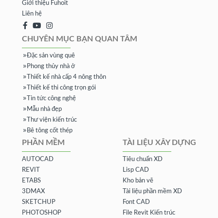
Giới thiệu Fuhoit
Liên hệ
CHUYÊN MỤC BẠN QUAN TÂM
Đặc sản vùng quê
Phong thủy nhà ở
Thiết kế nhà cấp 4 nông thôn
Thiết kế thi công trọn gói
Tin tức công nghệ
Mẫu nhà đẹp
Thư viện kiến trúc
Bê tông cốt thép
PHẦN MỀM
TÀI LIỆU XÂY DỰNG
AUTOCAD
Tiêu chuẩn XD
REVIT
Lisp CAD
ETABS
Kho bản vẽ
3DMAX
Tài liệu phần mềm XD
SKETCHUP
Font CAD
PHOTOSHOP
File Revit Kiến trúc