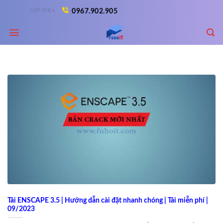
Skip
Giới thiệu
0967.902.905
to
content
Tải ENSCAPE 3.5 | Hướng dẫn cài đặt nhanh chóng | Tải miễn phí |
09/2023