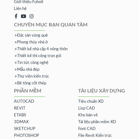
Giới thiệu Fuhoit
Liên hệ
CHUYÊN MỤC BẠN QUAN TÂM
Đặc sản vùng quê
Phong thủy nhà ở
Thiết kế nhà cấp 4 nông thôn
Thiết kế thi công trọn gói
Tin tức công nghệ
Mẫu nhà đẹp
Thư viện kiến trúc
Bê tông cốt thép
PHẦN MỀM
TÀI LIỆU XÂY DỰNG
AUTOCAD
Tiêu chuẩn XD
REVIT
Lisp CAD
ETABS
Kho bản vẽ
3DMAX
Tài liệu phần mềm XD
SKETCHUP
Font CAD
PHOTOSHOP
File Revit Kiến trúc