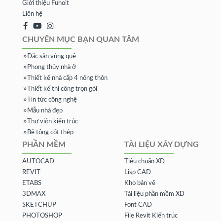
Giới thiệu Fuhoit
Liên hệ
CHUYÊN MỤC BẠN QUAN TÂM
Đặc sản vùng quê
Phong thủy nhà ở
Thiết kế nhà cấp 4 nông thôn
Thiết kế thi công trọn gói
Tin tức công nghệ
Mẫu nhà đẹp
Thư viện kiến trúc
Bê tông cốt thép
PHẦN MỀM
TÀI LIỆU XÂY DỰNG
AUTOCAD
Tiêu chuẩn XD
REVIT
Lisp CAD
ETABS
Kho bản vẽ
3DMAX
Tài liệu phần mềm XD
SKETCHUP
Font CAD
PHOTOSHOP
File Revit Kiến trúc