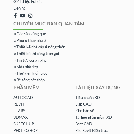
Giới thiệu Fuhoit
Liên hệ
CHUYÊN MỤC BẠN QUAN TÂM
Đặc sản vùng quê
Phong thủy nhà ở
Thiết kế nhà cấp 4 nông thôn
Thiết kế thi công trọn gói
Tin tức công nghệ
Mẫu nhà đẹp
Thư viện kiến trúc
Bê tông cốt thép
PHẦN MỀM
TÀI LIỆU XÂY DỰNG
AUTOCAD
Tiêu chuẩn XD
REVIT
Lisp CAD
ETABS
Kho bản vẽ
3DMAX
Tài liệu phần mềm XD
SKETCHUP
Font CAD
PHOTOSHOP
File Revit Kiến trúc