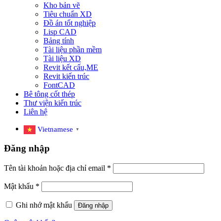
Kho bản vẽ
Tiêu chuẩn XD
Đồ án tốt nghiệp
Lisp CAD
Bảng tính
Tài liệu phần mềm
Tài liệu XD
Revit kết cấu,ME
Revit kiến trúc
FontCAD
Bê tông cốt thép
Thư viện kiến trúc
Liên hệ
Vietnamese
▼
Đăng nhập
Tên tài khoản hoặc địa chỉ email
*
Mật khẩu
*
Ghi nhớ mật khẩu
Đăng nhập