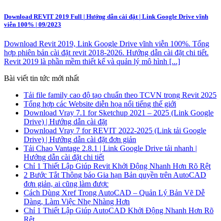
Download REVIT 2019 Full | Hướng dẫn cài đặt | Link Google Drive vĩnh
viễn 100% | 09/2023
Download Revit 2019, Link Google Drive vĩnh viễn 100%. Tổng
hợp phiên bản cài đặt revit 2018-2026. Hướng dẫn cài đặt chi tiết.
Revit 2019 là phần mềm thiết kế và quản lý mô hình [...]
Bài viết tin tức mới nhất
Tải file family cao độ tạo chuẩn theo TCVN trong Revit 2025
Tổng hợp các Website diễn họa nổi tiếng thế giới
Download Vray 7.1 for Sketchup 2021 – 2025 (Link Google
Drive) | Hướng dẫn cài đặt
Download Vray 7 for REVIT 2022-2025 (Link tải Google
Drive) | Hướng dẫn cài đặt đơn giản
Tải Chao Vantage 2.8.1 | Link Google Drive tải nhanh |
Hướng dẫn cài đặt chi tiết
Chỉ 1 Thiết Lập Giúp Revit Khởi Động Nhanh Hơn Rõ Rệt
2 Bước Tắt Thông báo Gia hạn Bản quyền trên AutoCAD
đơn giản, ai cũng làm được
Cách Dùng Xref Trong AutoCAD – Quản Lý Bản Vẽ Dễ
Dàng, Làm Việc Nhẹ Nhàng Hơn
Chỉ 1 Thiết Lập Giúp AutoCAD Khởi Động Nhanh Hơn Rõ
Rệt