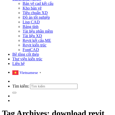
Bản vẽ cad kết cấu
Kho bản vẽ
Tiêu chuẩn XD
Đồ án tốt nghiệp
Lisp CAD
Bảng tính
Tài liệu phần mềm
Tài liệu XD
Revit kết cấu,ME
Revit kiến trúc
FontCAD
Bê tông cốt thép
Thư viện kiến trúc
Liên hệ
Vietnamese
▼
Tìm kiếm:
Tag Archives:
download revit