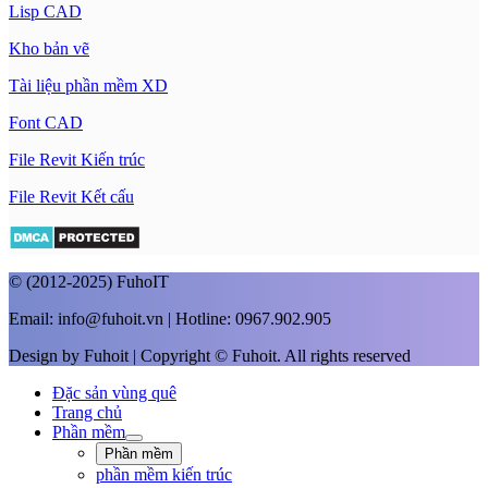
Lisp CAD
Kho bản vẽ
Tài liệu phần mềm XD
Font CAD
File Revit Kiến trúc
File Revit Kết cấu
© (2012-2025) FuhoIT
Email: info@fuhoit.vn | Hotline: 0967.902.905
Design by Fuhoit | Copyright © Fuhoit. All rights reserved
Đặc sản vùng quê
Trang chủ
Phần mềm
Phần mềm
phần mềm kiến trúc