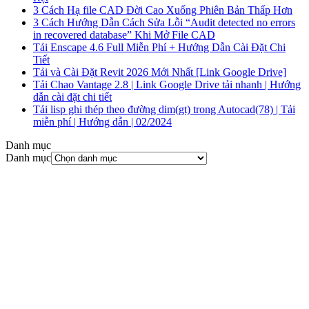
3 Cách Hạ file CAD Đời Cao Xuống Phiên Bản Thấp Hơn
3 Cách Hướng Dẫn Cách Sửa Lỗi “Audit detected no errors
in recovered database” Khi Mở File CAD
Tải Enscape 4.6 Full Miễn Phí + Hướng Dẫn Cài Đặt Chi
Tiết
Tải và Cài Đặt Revit 2026 Mới Nhất [Link Google Drive]
Tải Chao Vantage 2.8 | Link Google Drive tải nhanh | Hướng
dẫn cài đặt chi tiết
Tải lisp ghi thép theo đường dim(gt) trong Autocad(78) | Tải
miễn phí | Hướng dẫn | 02/2024
Danh mục
Danh mục