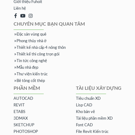
Giới thiệu Fuhoit
Liên hệ
CHUYÊN MỤC BẠN QUAN TÂM
Đặc sản vùng quê
Phong thủy nhà ở
Thiết kế nhà cấp 4 nông thôn
Thiết kế thi công trọn gói
Tin tức công nghệ
Mẫu nhà đẹp
Thư viện kiến trúc
Bê tông cốt thép
PHẦN MỀM
TÀI LIỆU XÂY DỰNG
AUTOCAD
Tiêu chuẩn XD
REVIT
Lisp CAD
ETABS
Kho bản vẽ
3DMAX
Tài liệu phần mềm XD
SKETCHUP
Font CAD
PHOTOSHOP
File Revit Kiến trúc