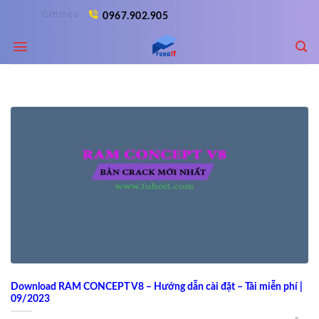
Skip
Giới thiệu
0967.902.905
to
content
Download RAM CONCEPT V8 – Hướng dẫn cài đặt – Tải miễn phí |
09/2023