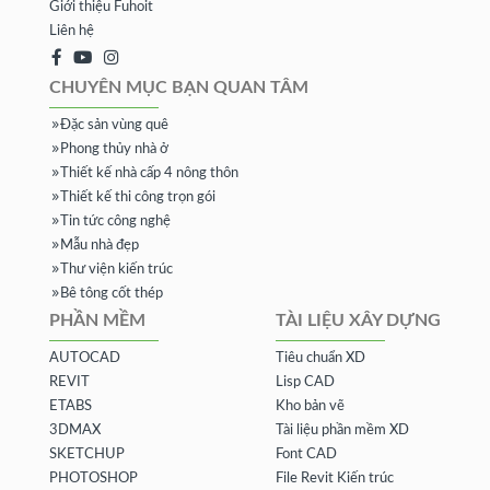
Giới thiệu Fuhoit
Liên hệ
CHUYÊN MỤC BẠN QUAN TÂM
Đặc sản vùng quê
Phong thủy nhà ở
Thiết kế nhà cấp 4 nông thôn
Thiết kế thi công trọn gói
Tin tức công nghệ
Mẫu nhà đẹp
Thư viện kiến trúc
Bê tông cốt thép
PHẦN MỀM
TÀI LIỆU XÂY DỰNG
AUTOCAD
Tiêu chuẩn XD
REVIT
Lisp CAD
ETABS
Kho bản vẽ
3DMAX
Tài liệu phần mềm XD
SKETCHUP
Font CAD
PHOTOSHOP
File Revit Kiến trúc