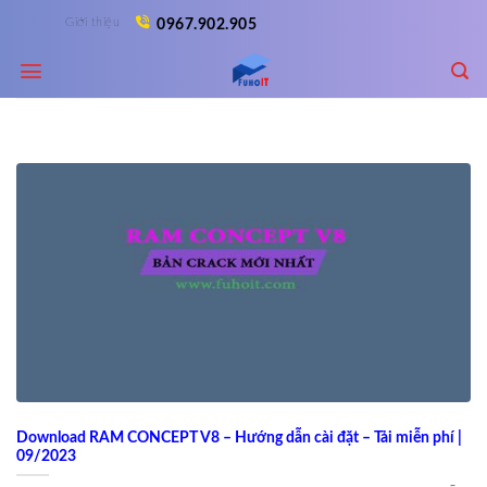
Skip
Giới thiệu
0967.902.905
to
content
Download RAM CONCEPT V8 – Hướng dẫn cài đặt – Tải miễn phí |
09/2023