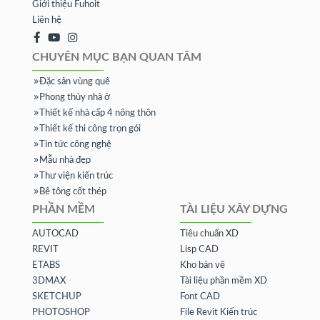
Giới thiệu Fuhoit
Liên hệ
CHUYÊN MỤC BẠN QUAN TÂM
Đặc sản vùng quê
Phong thủy nhà ở
Thiết kế nhà cấp 4 nông thôn
Thiết kế thi công trọn gói
Tin tức công nghệ
Mẫu nhà đẹp
Thư viện kiến trúc
Bê tông cốt thép
PHẦN MỀM
TÀI LIỆU XÂY DỰNG
AUTOCAD
Tiêu chuẩn XD
REVIT
Lisp CAD
ETABS
Kho bản vẽ
3DMAX
Tài liệu phần mềm XD
SKETCHUP
Font CAD
PHOTOSHOP
File Revit Kiến trúc