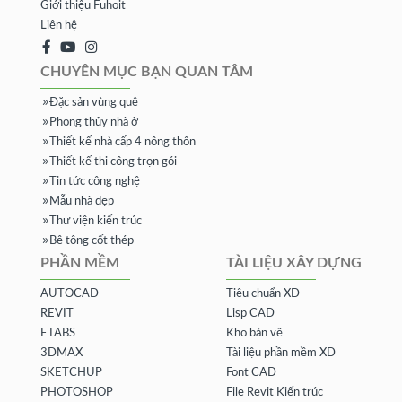
Giới thiệu Fuhoit
Liên hệ
CHUYÊN MỤC BẠN QUAN TÂM
Đặc sản vùng quê
Phong thủy nhà ở
Thiết kế nhà cấp 4 nông thôn
Thiết kế thi công trọn gói
Tin tức công nghệ
Mẫu nhà đẹp
Thư viện kiến trúc
Bê tông cốt thép
PHẦN MỀM
TÀI LIỆU XÂY DỰNG
AUTOCAD
Tiêu chuẩn XD
REVIT
Lisp CAD
ETABS
Kho bản vẽ
3DMAX
Tài liệu phần mềm XD
SKETCHUP
Font CAD
PHOTOSHOP
File Revit Kiến trúc